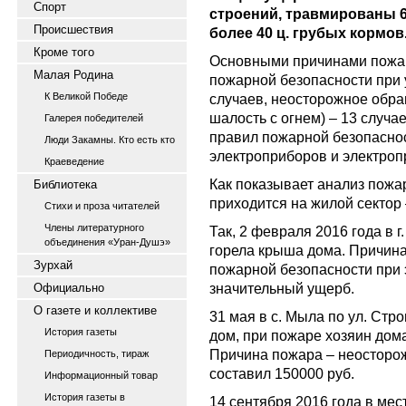
Спорт
строений, травмированы 6
Происшествия
более 40 ц. грубых кормов
Кроме того
Основными причинами пожар
Малая Родина
пожарной безопасности при у
К Великой Победе
случаев, неосторожное обращ
шалость с огнем) – 13 случа
Галерея победителей
правил пожарной безопаснос
Люди Закамны. Кто есть кто
электроприборов и электропр
Краеведение
Как показывает анализ пожа
Библиотека
приходится на жилой сектор 
Стихи и проза читателей
Члены литературного
Так, 2 февраля 2016 года в г
объединения «Уран-Душэ»
горела крыша дома. Причин
Зурхай
пожарной безопасности при 
значительный ущерб.
Официально
О газете и коллективе
31 мая в с. Мыла по ул. Стр
История газеты
дом, при пожаре хозяин дом
Причина пожара – неосторо
Периодичность, тираж
составил 150000 руб.
Информационный товар
История газеты в
14 сентября 2016 года в ме