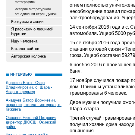
фотографиях
огнем полностью уничтожены
История литературного
несоблюдение правил пожар
объединения «Уран-Душэ»
электрооборудования. Ущерб
Конкурсы и акции
14 сентября 2016 года в с. 
Я расскажу о любимой
автомобиля. Ущерб 5000 руб
Бурятии
Ищу человека
15 сентября 2016 года прои
станции сотовой связи «Теле
Каталог сайтов
гроза. Ущерб составил 59279
Авторская колонка
6 ноября 2016 г. произошел 
баня.
ИНТЕРВЬЮ
17 ноября случился пожар по
Доржиев Бато - Очир
дом. Причины устанавливают
Владимирович, с. Шара -
Азарга, фермер
травмированы 6 человек.
Анадуев Батор Доржиевич,
Двое мужчин получили ожоги
охранник, школа - интернат, с.
Шара-Азарга.
Кижинга
Третий случай травмирования
Осохеев Николай Петрович,
директор ДЮСШ, Окинский
получил хозяин дома находи
район
опьянения.