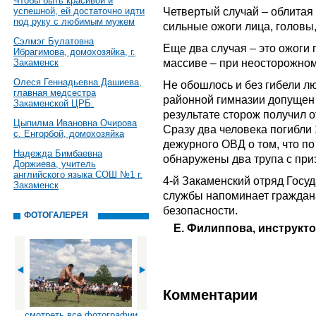
Чтобы быть красивой и
Четвертый случай – облитая
успешной, ей достаточно идти
под руку с любимым мужем
сильные ожоги лица, головы,
Сэлмэг Булатовна
Еще два случая – это ожоги 
Ибрагимова, домохозяйка, г.
массиве – при неосторожном
Закаменск
Олеся Геннадьевна Дашиева,
Не обошлось и без гибели лю
главная медсестра
районной гимназии допущен
Закаменской ЦРБ.
результате сторож получил 
Цыпилма Ивановна Очирова
Сразу два человека погибли 
с. Енгорбой, домохозяйка
дежурного ОВД о том, что по 
Надежда Бимбаевна
обнаружены два трупа с при
Доржиева, учитель
английского языка СОШ №1 г.
4-й Закаменский отряд Госу
Закаменск
службы напоминает граждан
безопасности.
ФОТОГАЛЕРЕЯ
Е. Филиппова, инструкт
Комментарии
смотреть все фотографии