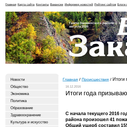
Главная
Карта сайта
Контакты
Вакансии
Информер новостей
Рейтинг сайтов
Блоги 
Газета Закаменского района — 3
августа 2026
Итоги 
Новости
Главная
Происшествия
Общество
16.12.2016
Итоги года призыва
Экономика
Политика
Образование
С начала текущего 2016 го
Здравоохранение
района произошел 41 пожа
Культура и искусство
Общий ущерб составил 155