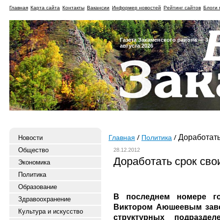
Главная
Карта сайта
Контакты
Вакансии
Информер новостей
Рейтинг сайтов
Блоги 
Газета Закаменского района — 3
августа 2026
Доработать 
Новости
Главная
Политика
Общество
28.12.2012
Доработать срок сво
Экономика
Политика
Образование
В последнем номере г
Здравоохранение
Виктором Аюшеевым заве
Культура и искусство
структурных подраздел