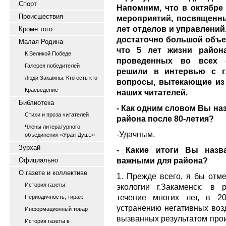
Спорт
Напомним, что в октябре
Происшествия
мероприятий, посвященны
лет отделов и управлений.
Кроме того
достаточно большой объе
Малая Родина
что 5 лет жизни район
К Великой Победе
проведенных во всех с
Галерея победителей
решили в интервью с гл
Люди Закамны. Кто есть кто
вопросы, вытекающие из 
Краеведение
наших читателей.
Библиотека
- Как одним словом Вы на
Стихи и проза читателей
района после 80-летия?
Члены литературного
-Удачным.
объединения «Уран-Душэ»
Зурхай
- Какие итоги Вы наз
важными для района?
Официально
О газете и коллективе
1. Прежде всего, я бы от
История газеты
экологии г.Закаменск: в 
течение многих лет, в 2
Периодичность, тираж
устранению негативных возд
Информационный товар
вызванных результатом про
История газеты в