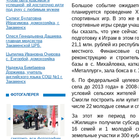
Чтобы быть красивой и
успешной, ей достаточно идти
Большое событие ожидает
под руку с любимым мужем
планируется проведение XI
спортивных игр. В это же 
Сэлмэг Булатовна
Ибрагимова, домохозяйка, г.
спортивные игры среди учащ
Закаменск
бы сказать, что уже сейчас
Олеся Геннадьевна Дашиева,
подготовку к Играм в этом г
главная медсестра
21,1 млн. рублей из республ
Закаменской ЦРБ.
местного. Финансовые с
Цыпилма Ивановна Очирова
реконструкцию и строител
с. Енгорбой, домохозяйка
базы в с. Михайловка, катк
Надежда Бимбаевна
«Металлург», зала бокса в г.
Доржиева, учитель
английского языка СОШ №1 г.
6. По федеральной целево
Закаменск
села до 2013 года» в 2008
условий сельских жителей 
ФОТОГАЛЕРЕЯ
Смогли построить или купит
числе 22 молодые семьи и с
За этот же период по 
«Жилище» получили субсиди
16 семей и 1 молодой сп
земельные участки и 300 куб
смотреть все фотографии