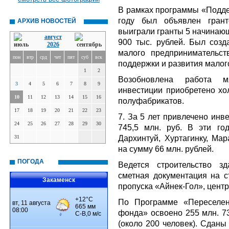
В рамках программы «Подд
году был объявлен грант
АРХИВ НОВОСТЕЙ
выиграли гранты 5 начинаю
август
900 тыс. рублей. Был соз
2026
малого предпринимательс
пон
втр
срд
чет
пят
суб
вск
поддержки и развития малог
1
2
Возобновлена работа м
3
4
5
6
7
8
9
инвестиции приобретено хо
10
11
12
13
14
15
16
полуфабрикатов.
17
18
19
20
21
22
23
7. За 5 лет привлечено инв
24
25
26
27
28
29
30
745,5 млн. руб. В эти го
Дархинтуй, Хуртагинку, Мар
31
на сумму 66 млн. рублей.
ПОГОДА
Ведется строительство з
сметная документация на с
Закаменск
пропуска «Айнек-Гол», центр
По Программе «Переселен
фонда» освоено 255 млн. 73
(около 200 человек). Сданы