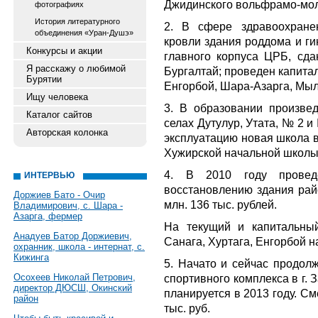
Джидинского вольфрамо-мол
фотографиях
История литературного
2. В сфере здравоохране
объединения «Уран-Душэ»
кровли здания роддома и ги
Конкурсы и акции
главного корпуса ЦРБ, сда
Я расскажу о любимой
Бургалтай; проведен капита
Бурятии
Енгорбой, Шара-Азарга, Мыл
Ищу человека
3. В образовании произвед
Каталог сайтов
селах Дутулур, Утата, № 2 и 
Авторская колонка
эксплуатацию новая школа в
Хужирской начальной школы
4. В 2010 году провед
ИНТЕРВЬЮ
восстановлению здания рай
Доржиев Бато - Очир
млн. 136 тыс. рублей.
Владимирович, с. Шара -
Азарга, фермер
На текущий и капитальны
Анадуев Батор Доржиевич,
Санага, Хуртага, Енгорбой н
охранник, школа - интернат, с.
Кижинга
5. Начато и сейчас продолж
Осохеев Николай Петрович,
спортивного комплекса в г.
директор ДЮСШ, Окинский
планируется в 2013 году. См
район
тыс. руб.