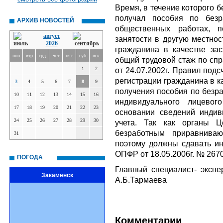
Время, в течение которого 
получал пособия по безр
АРХИВ НОВОСТЕЙ
общественных работах, 
август
занятости в другую местнос
2026
гражданина в качестве зас
пон
втр
срд
чет
пят
суб
вск
общий трудовой стаж по спр
1
2
от 24.07.2002г. Правил под
регистрации гражданина в к
3
4
5
6
7
8
9
получения пособия по безр
10
11
12
13
14
15
16
индивидуального лицевог
17
18
19
20
21
22
23
основании сведений индив
24
25
26
27
28
29
30
учета. Так как органы Ц
безработным приравниваю
31
поэтому должны сдавать ин
ОПФР от 18.05.2006г. № 2670
ПОГОДА
Главный специалист- эксп
Закаменск
А.Б.Тармаева
Комментарии