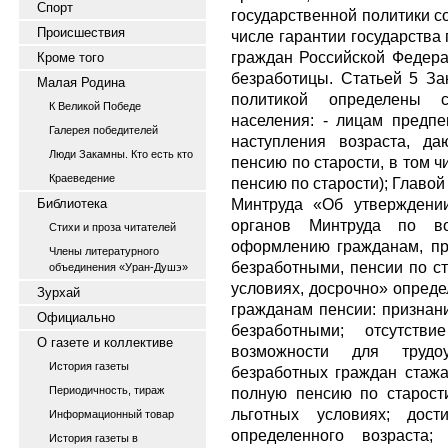
Спорт
государственной политики с
Происшествия
числе гарантии государства
граждан Российской Федера
Кроме того
безработицы. Статьей 5 Зак
Малая Родина
политикой определены с
К Великой Победе
населения: - лицам предпе
Галерея победителей
наступления возраста, д
Люди Закамны. Кто есть кто
пенсию по старости, в том 
Краеведение
пенсию по старости); Главой
Минтруда «Об утверждени
Библиотека
органов Минтруда по во
Стихи и проза читателей
оформлению гражданам, пр
Члены литературного
безработными, пенсии по ст
объединения «Уран-Душэ»
условиях, досрочно» опред
Зурхай
гражданам пенсии: признан
Официально
безработными; отсутств
О газете и коллективе
возможности для трудо
История газеты
безработных граждан стаж
Периодичность, тираж
полную пенсию по старости
льготных условиях; дост
Информационный товар
определенного возраста
История газеты в