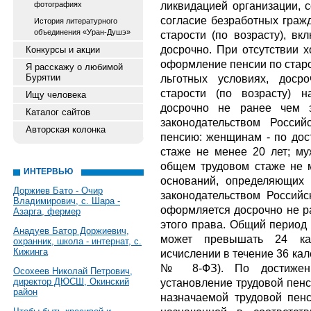
ликвидацией организации, 
фотографиях
согласие безработных граж
История литературного
объединения «Уран-Душэ»
старости (по возрасту), вк
досрочно. При отсутствии х
Конкурсы и акции
оформление пенсии по старо
Я расскажу о любимой
Бурятии
льготных условиях, доср
старости (по возрасту) 
Ищу человека
досрочно не ранее чем з
Каталог сайтов
законодательством Росси
Авторская колонка
пенсию: женщинам - по дос
стаже не менее 20 лет; му
общем трудовом стаже не м
ИНТЕРВЬЮ
оснований, определяющих 
Доржиев Бато - Очир
законодательством Российс
Владимирович, с. Шара -
оформляется досрочно не ра
Азарга, фермер
этого права. Общий период
Анадуев Батор Доржиевич,
может превышать 24 ка
охранник, школа - интернат, с.
Кижинга
исчислении в течение 36 кал
№ 8-ФЗ). По достижени
Осохеев Николай Петрович,
директор ДЮСШ, Окинский
установление трудовой пенс
район
назначаемой трудовой пенс