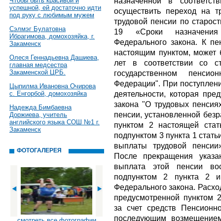
назначенной в соответст
Чтобы быть красивой и
успешной, ей достаточно идти
осуществить переход на т
под руку с любимым мужем
трудовой пенсии по старост
Сэлмэг Булатовна
19 «Сроки назначения
Ибрагимова, домохозяйка, г.
Федерального закона. К пе
Закаменск
настоящим пунктом, может 
Олеся Геннадьевна Дашиева,
лет в соответствии со с
главная медсестра
Закаменской ЦРБ.
государственном пенсио
Федерации". При поступлени
Цыпилма Ивановна Очирова
деятельности, которая пре
с. Енгорбой, домохозяйка
закона "О трудовых пенсия
Надежда Бимбаевна
пенсии, установленной безр
Доржиева, учитель
английского языка СОШ №1 г.
пунктом 2 настоящей стат
Закаменск
подпунктом 3 пункта 1 стат
выплаты трудовой пенсии»
ФОТОГАЛЕРЕЯ
После прекращения указа
выплата этой пенсии вос
подпунктом 2 пункта 2 и
Федерального закона. Расхо
предусмотренной пунктом 2
за счет средств Пенсионн
последующим возмещением
смотреть все фотографии