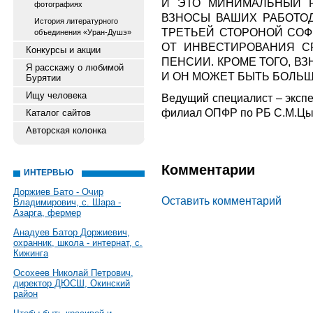
И ЭТО МИНИМАЛЬНЫЙ Р
фотографиях
ВЗНОСЫ ВАШИХ РАБОТО
История литературного
ТРЕТЬЕЙ СТОРОНОЙ СОФ
объединения «Уран-Душэ»
ОТ ИНВЕСТИРОВАНИЯ С
Конкурсы и акции
ПЕНСИИ. КРОМЕ ТОГО, В
Я расскажу о любимой
И ОН МОЖЕТ БЫТЬ БОЛЬШЕ 
Бурятии
Ищу человека
Ведущий специалист – эксп
филиал ОПФР по РБ С.М.Ц
Каталог сайтов
Авторская колонка
Комментарии
ИНТЕРВЬЮ
Доржиев Бато - Очир
Оставить комментарий
Владимирович, с. Шара -
Азарга, фермер
Анадуев Батор Доржиевич,
охранник, школа - интернат, с.
Кижинга
Осохеев Николай Петрович,
директор ДЮСШ, Окинский
район