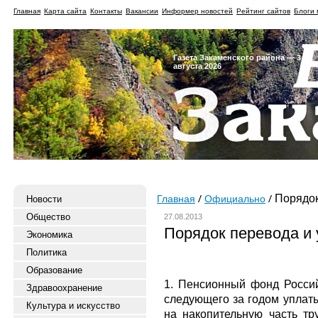
Главная
Карта сайта
Контакты
Вакансии
Информер новостей
Рейтинг сайтов
Блоги 
Газета Закаменского района — 3
августа 2026
Порядок
Новости
Главная
Официально
Общество
27.08.2013
Порядок перевода и 
Экономика
Политика
Образование
1. Пенсионный фонд Россий
Здравоохранение
следующего за годом уплат
Культура и искусство
на накопительную часть тр