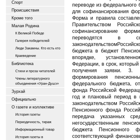
Спорт
переводе из федерального 
Происшествия
для софинансирования фор
Форма и правила составле
Кроме того
Правительством Российс
Малая Родина
софинансирование форми
К Великой Победе
переводятся в со
Галерея победителей
законодательствомРоссий
Люди Закамны. Кто есть кто
бюджета в бюджет Пенсио
Краеведение
впорядке, установленн
Федерации, в срок, который
Библиотека
получения заявки. 3. 
Стихи и проза читателей
формирования пенсионн
Члены литературного
федерального бюджета, о
объединения «Уран-Душэ»
фонда Российской Федерац
Зурхай
год и плановый период в 
Официально
законодательством Российс
О газете и коллективе
Пенсионного фонда Россий
История газеты
передача указанных ср
Периодичность, тираж
негосударственным пенси
бюджета Пенсионного ф
Информационный товар
соответствующий финансовы
История газеты в