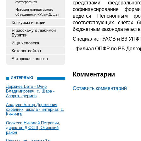
средствами федерально
фотографиях
софинансирование форми
История литературного
объединения «Уран-Душэ»
ведется Пенсионным фо
соответствующих счетах б
Конкурсы и акции
бюджетным законодательств
Я расскажу о любимой
Бурятии
Специалист УАСВ и ВЗ УПФР
Ищу человека
- филиал ОПФР по РБ Долго
Каталог сайтов
Авторская колонка
Комментарии
ИНТЕРВЬЮ
Доржиев Бато - Очир
Оставить комментарий
Владимирович, с. Шара -
Азарга, фермер
Анадуев Батор Доржиевич,
охранник, школа - интернат, с.
Кижинга
Осохеев Николай Петрович,
директор ДЮСШ, Окинский
район