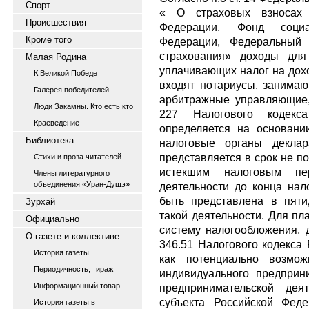
Спорт
« О страховых взносах
Происшествия
Федерации, Фонд социа
Кроме того
Федерации, Федеральный 
страхования» доходы для
Малая Родина
уплачивающих налог на дохо
К Великой Победе
входят нотариусы, занимаю
Галерея победителей
арбитражные управляющие, 
Люди Закамны. Кто есть кто
227 Налогового кодекс
Краеведение
определяется на основани
Библиотека
налоговые органы декла
представляется в срок не п
Стихи и проза читателей
истекшим налоговым пе
Члены литературного
объединения «Уран-Душэ»
деятельности до конца нал
быть представлена в пят
Зурхай
такой деятельности. Для п
Официально
систему налогообложения, д
О газете и коллективе
346.51 Налогового кодекса
История газеты
как потенциально возмо
Периодичность, тираж
индивидуального предприн
Информационный товар
предпринимательской дея
субъекта Российской Феде
История газеты в