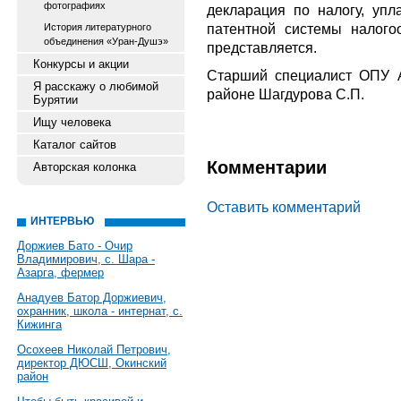
фотографиях
декларация по налогу, уп
патентной системы налого
История литературного
объединения «Уран-Душэ»
представляется.
Конкурсы и акции
Старший специалист ОПУ 
Я расскажу о любимой
районе Шагдурова С.П.
Бурятии
Ищу человека
Каталог сайтов
Комментарии
Авторская колонка
Оставить комментарий
ИНТЕРВЬЮ
Доржиев Бато - Очир
Владимирович, с. Шара -
Азарга, фермер
Анадуев Батор Доржиевич,
охранник, школа - интернат, с.
Кижинга
Осохеев Николай Петрович,
директор ДЮСШ, Окинский
район