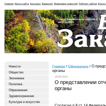
Главная
Карта сайта
Контакты
Вакансии
Информер новостей
Рейтинг сайтов
Блоги 
Газета Закаменского района — 3
августа 2026
О предс
Новости
Главная
Официально
органы
Общество
18.09.2014
Экономика
О представлении отч
Политика
органы
Образование
Здравоохранение
Культура и искусство
Согласно п.8 ст. 14 Федераль