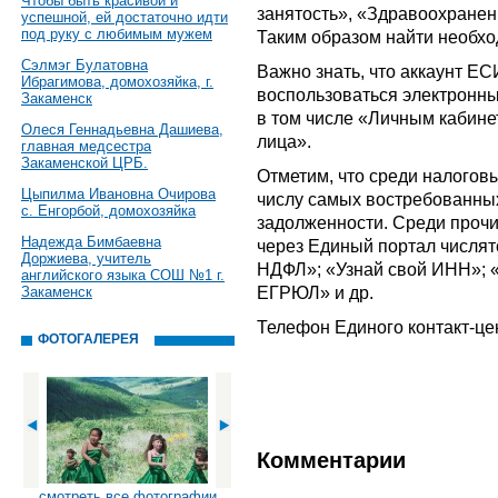
Чтобы быть красивой и
занятость», «Здравоохранени
успешной, ей достаточно идти
под руку с любимым мужем
Таким образом найти необхо
Сэлмэг Булатовна
Важно знать, что аккаунт Е
Ибрагимова, домохозяйка, г.
воспользоваться электронн
Закаменск
в том числе «Личным кабине
Олеся Геннадьевна Дашиева,
лица».
главная медсестра
Закаменской ЦРБ.
Отметим, что среди налоговы
Цыпилма Ивановна Очирова
числу самых востребованных
с. Енгорбой, домохозяйка
задолженности. Среди прочи
Надежда Бимбаевна
через Единый портал числят
Доржиева, учитель
НДФЛ»; «Узнай свой ИНН»; 
английского языка СОШ №1 г.
ЕГРЮЛ» и др.
Закаменск
Телефон Единого контакт-це
ФОТОГАЛЕРЕЯ
Комментарии
смотреть все фотографии