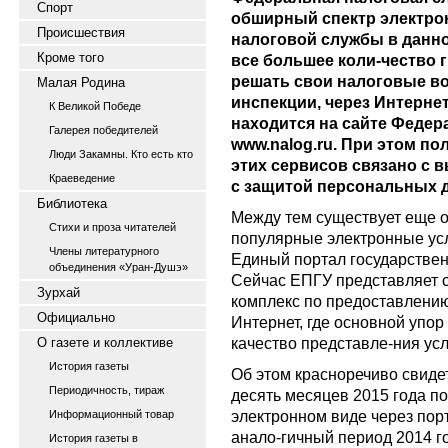
Спорт
обширный спектр электрон
Происшествия
налоговой службы в данн
Кроме того
все большее коли-чество 
решать свои налоговые в
Малая Родина
инспекции, через Интернет
К Великой Победе
находится на сайте Феде
Галерея победителей
www.nalog.ru. При этом по
Люди Закамны. Кто есть кто
этих сервисов связано с 
Краеведение
с защитой персональных 
Библиотека
Между тем существует еще 
Стихи и проза читателей
популярные электронные усл
Члены литературного
Единый портал государствен
объединения «Уран-Душэ»
Сейчас ЕПГУ представляет 
Зурхай
комплекс по предоставлению
Официально
Интернет, где основной упор
качество представле-ния усл
О газете и коллективе
История газеты
Об этом красноречиво свидет
Периодичность, тираж
десять месяцев 2015 года по
электронном виде через порта
Информационный товар
анало-гичный период 2014 г
История газеты в