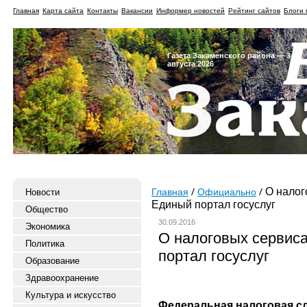
Главная
Карта сайта
Контакты
Вакансии
Информер новостей
Рейтинг сайтов
Блоги 
Газета Закаменского района — 3
августа 2026
О налог
Новости
Главная
Официально
Единый портал госуслуг
Общество
30.09.2016
Экономика
О налоговых сервиса
Политика
портал госуслуг
Образование
Здравоохранение
Культура и искусство
Федеральная налоговая с