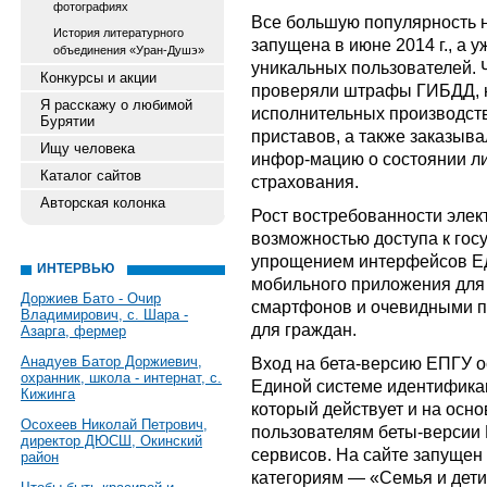
фотографиях
Все большую популярность н
История литературного
запущена в июне 2014 г., а уж
объединения «Уран-Душэ»
уникальных пользователей. 
Конкурсы и акции
проверяли штрафы ГИБДД, н
Я расскажу о любимой
исполнительных производст
Бурятии
приставов, а также заказыв
Ищу человека
инфор-мацию о состоянии ли
Каталог сайтов
страхования.
Авторская колонка
Рост востребованности элек
возможностью доступа к гос
упрощением интерфейсов Еди
ИНТЕРВЬЮ
мобильного приложения для
Доржиев Бато - Очир
смартфонов и очевидными п
Владимирович, с. Шара -
для граждан.
Азарга, фермер
Анадуев Батор Доржиевич,
Вход на бета-версию ЕПГУ о
охранник, школа - интернат, с.
Единой системе идентифика
Кижинга
который действует и на основ
Осохеев Николай Петрович,
пользователям беты-версии 
директор ДЮСШ, Окинский
сервисов. На сайте запущен 
район
категориям — «Семья и дети