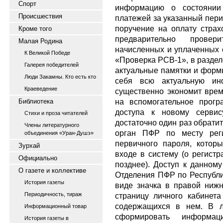
Спорт
информацию о состоянии 
Происшествия
платежей за указанный пери
поручение на оплату страх
Кроме того
предварительно прове
Малая Родина
начисленных и уплаченных 
К Великой Победе
«Проверка РСВ-1», в разде
Галерея победителей
актуальные памятки и форм
Люди Закамны. Кто есть кто
себя всю актуальную ин
Краеведение
существенно экономит врем
на вспомогательное прогр
Библиотека
доступа к новому сервис
Стихи и проза читателей
достаточно один раз обрати
Члены литературного
орган ПФР по месту реги
объединения «Уран-Душэ»
первичного пароля, котор
Зурхай
входе в систему (о регистр
Официально
позднее). Доступ к данному
О газете и коллективе
Отделения ПФР по Республи
История газеты
виде значка в правой нижн
Периодичность, тираж
страницу личного кабинета
содержащихся в нем. В л
Информационный товар
сформировать информа
История газеты в