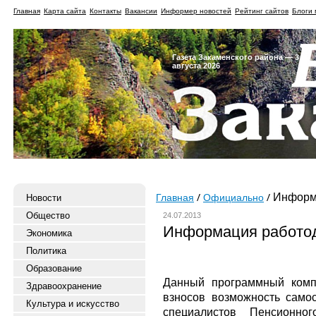
Главная
Карта сайта
Контакты
Вакансии
Информер новостей
Рейтинг сайтов
Блоги 
Газета Закаменского района — 3
августа 2026
Информа
Новости
Главная
Официально
Общество
24.07.2013
Информация работо
Экономика
Политика
Образование
Данный программный комп
Здравоохранение
взносов возможность само
Культура и искусство
специалистов Пенсионно