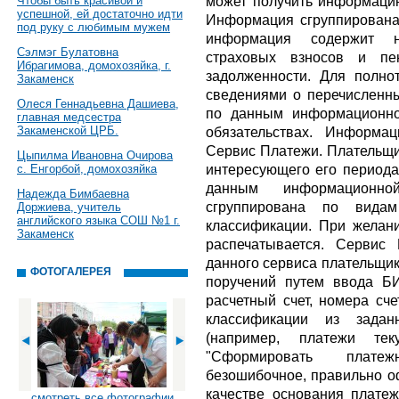
может получить информацию
Чтобы быть красивой и
успешной, ей достаточно идти
Информация сгруппирована 
под руку с любимым мужем
информация содержит н
Сэлмэг Булатовна
страховых взносов и п
Ибрагимова, домохозяйка, г.
задолженности. Для полн
Закаменск
сведениями о перечисленн
Олеся Геннадьевна Дашиева,
по данным информационно
главная медсестра
Закаменской ЦРБ.
обязательствах. Информа
Сервис Платежи. Плательщи
Цыпилма Ивановна Очирова
интересующего его периода
с. Енгорбой, домохозяйка
данным информационн
Надежда Бимбаевна
сгруппирована по вида
Доржиева, учитель
английского языка СОШ №1 г.
классификации. При желан
Закаменск
распечатывается. Сервис
данного сервиса плательщик
ФОТОГАЛЕРЕЯ
поручений путем ввода БИ
расчетный счет, номера сч
классификации из задан
(например, платежи те
"Сформировать плате
безошибочное, правильно о
качестве основания плате
смотреть все фотографии