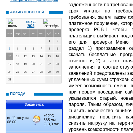
задолженности по требовани
срок уплаты по требов
АРХИВ НОВОСТЕЙ
требования, затем также 
август
платежное поручение, котор
2026
проверка РСВ-1 Чтобы в
пон
втр
срд
чет
пят
суб
вск
плательщик выбирает подг
1
2
его для проверки Меню 
раздел 1) программное о
3
4
5
6
7
8
9
скачать бесплатные прог
10
11
12
13
14
15
16
отчетности; 2) а также ска
17
18
19
20
21
22
23
заполнения в соответству
24
25
26
27
28
29
30
заявлений представлены зая
уплаченных сумм страховых 
31
имеет возможность смены п
при первом посещении сай
ПОГОДА
указывается старый, нов
пароля. Таким образом, ли
Закаменск
снизить количество ошибо
дисциплину, повысить кач
снизить нагрузку на терр
уровень комфортности плат