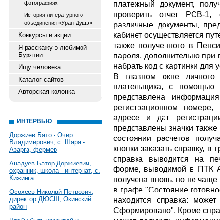
платежный документ, получ
фотографиях
проверить отчет РСВ-1, 
История литературного
объединения «Уран-Душэ»
различные документы, пре
кабинет осуществляется пут
Конкурсы и акции
также полученного в Пенс
Я расскажу о любимой
Бурятии
пароля, дополнительно при 
набрать код с картинки для 
Ищу человека
В главном окне личного 
Каталог сайтов
плательщика, с помощью 
Авторская колонка
представлена информация
регистрационном номере,
адресе и дат регистраци
ИНТЕРВЬЮ
представлены значки также 
Доржиев Бато - Очир
состоянии расчетов получ
Владимирович, с. Шара -
кнопки заказать справку, в 
Азарга, фермер
справка выводится на печ
Анадуев Батор Доржиевич,
форме, выводимой в ПТК А
охранник, школа - интернат, с.
Кижинга
получена вновь, но не чаще 
в графе "Состояние готовно
Осохеев Николай Петрович,
директор ДЮСШ, Окинский
находится справка: может
район
Сформировано". Кроме справ