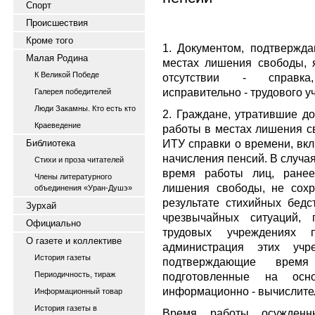
Спорт
Происшествия
Кроме того
1. Документом, подтвержд
Малая Родина
местах лишения свободы, я
К Великой Победе
отсутствии - справка
исправительно - трудового 
Галерея победителей
Люди Закамны. Кто есть кто
2. Граждане, утратившие д
Краеведение
работы в местах лишения с
ИТУ справки о времени, вк
Библиотека
начисления пенсий. В случа
Стихи и проза читателей
время работы лиц, ранее
Члены литературного
лишения свободы, не сохр
объединения «Уран-Душэ»
результате стихийных бедс
Зурхай
чрезвычайных ситуаций, 
Официально
трудовых учреждениях 
О газете и коллективе
администрация этих уч
История газеты
подтверждающие врем
Периодичность, тираж
подготовленные на осно
информационно - вычислител
Информационный товар
История газеты в
Время работы осужден