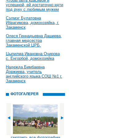
Чтобы быть красивой и
успешной, ей достаточно идти
под руку с любимым мужем
Сэлмэг Булатовна
Ибрагимова, домохозяйка, г.
Закаменск
Олеся Геннадьевна Дашиева,
главная медсестра
Закаменской ЦРБ.
Цыпилма Ивановна Очирова
с. Енгорбой, домохозяйка
Надежда Бимбаевна
Доржиева, учитель
английского языка СОШ №1 г.
Закаменск
ФОТОГАЛЕРЕЯ
смотреть все фотографии