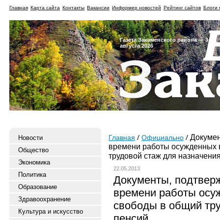
Главная
Карта сайта
Контакты
Вакансии
Информер новостей
Рейтинг сайтов
Блоги 
Газета Закаменского района — 3
августа 2026
Докумен
Новости
Главная
Официально
времени работы осужденных 
Общество
трудовой стаж для назначени
Экономика
22.05.2013
Политика
Документы, подтве
Образование
времени работы осу
Здравоохранение
свободы в общий тру
Культура и искусство
пенсий