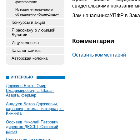
фотографиях
свидетельскими показаниям
История литературного
объединения «Уран-Душэ»
Зам начальникаУПФР в Зака
Конкурсы и акции
Я расскажу о любимой
Бурятии
Комментарии
Ищу человека
Каталог сайтов
Оставить комментарий
Авторская колонка
ИНТЕРВЬЮ
Доржиев Бато - Очир
Владимирович, с. Шара -
Азарга, фермер
Анадуев Батор Доржиевич,
охранник, школа - интернат, с.
Кижинга
Осохеев Николай Петрович,
директор ДЮСШ, Окинский
район