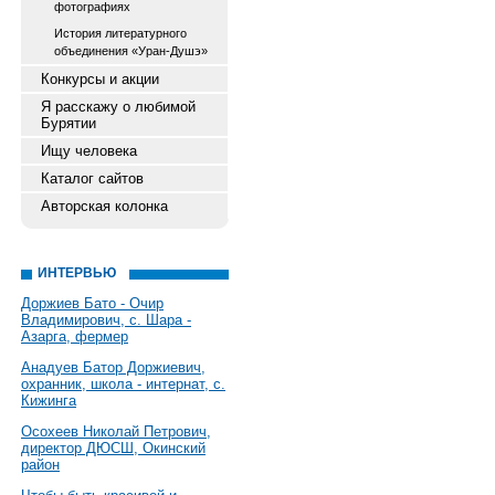
фотографиях
История литературного
объединения «Уран-Душэ»
Конкурсы и акции
Я расскажу о любимой
Бурятии
Ищу человека
Каталог сайтов
Авторская колонка
ИНТЕРВЬЮ
Доржиев Бато - Очир
Владимирович, с. Шара -
Азарга, фермер
Анадуев Батор Доржиевич,
охранник, школа - интернат, с.
Кижинга
Осохеев Николай Петрович,
директор ДЮСШ, Окинский
район