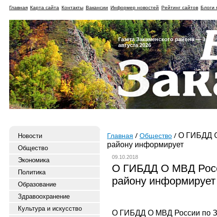
Главная
Карта сайта
Контакты
Вакансии
Информер новостей
Рейтинг сайтов
Блоги 
Газета Закаменского района — 3
августа 2026
О ГИБДД О
Новости
Главная
Общество
району информирует
Общество
09.10.2018
Экономика
О ГИБДД О МВД Росс
Политика
району информирует
Образование
Здравоохранение
Культура и искусство
О ГИБДД О МВД России по З