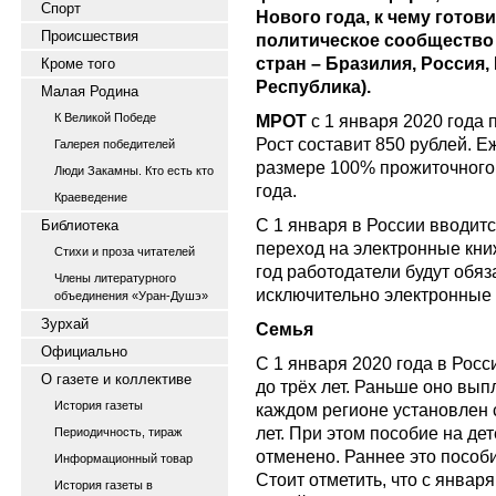
Спорт
Нового года, к чему готов
Происшествия
политическое сообщество
стран – Бразилия, Россия
Кроме того
Республика).
Малая Родина
К Великой Победе
МРОТ
с 1 января 2020 года 
Рост составит 850 рублей. 
Галерея победителей
размере 100% прожиточного
Люди Закамны. Кто есть кто
года.
Краеведение
С 1 января в России вводитс
Библиотека
переход на электронные кни
Стихи и проза читателей
год работодатели будут об
Члены литературного
исключительно электронные 
объединения «Уран-Душэ»
Зурхай
Семья
Официально
С 1 января 2020 года в Росс
О газете и коллективе
до трёх лет. Раньше оно выпл
История газеты
каждом регионе установлен 
лет. При этом пособие на дет
Периодичность, тираж
отменено. Раннее это пособи
Информационный товар
Стоит отметить, что с январ
История газеты в