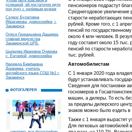
Чтобы быть красивой и
успешной, ей достаточно идти
пенсионеров подрастут благ
под руку с любимым мужем
Среднегодовое увеличение 
Сэлмэг Булатовна
старости неработающих пенс
Ибрагимова, домохозяйка, г.
рублей. Кроме того, с 1 апр
Закаменск
пенсий по государственному
Олеся Геннадьевна Дашиева,
около 4 млн человек. В резу
главная медсестра
году составит около 15 тыс.
Закаменской ЦРБ.
пенсий по старости неработ
Цыпилма Ивановна Очирова
тыс. рублей.
с. Енгорбой, домохозяйка
Автомобилистам
Надежда Бимбаевна
Доржиева, учитель
С 1 января 2020 года влад
английского языка СОШ №1 г.
Закаменск
будут устанавливать государ
Сведения для постановки ав
ФОТОГАЛЕРЕЯ
госномеров в Госавтоинспек
машин, а дилеры. То есть бе
за пределы дилерского цент
знаков можно было ездить в 
Также с 1 января вырастет 
Для легковых автомобилей в
два раза, на 110,7%. Вследс
смотреть все фотографии