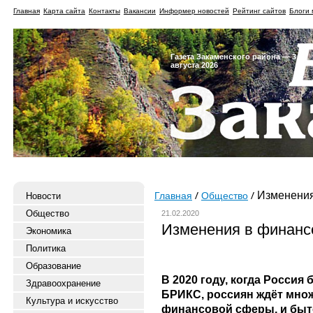
Главная
Карта сайта
Контакты
Вакансии
Информер новостей
Рейтинг сайтов
Блоги 
Газета Закаменского района — 3
августа 2026
Изменения
Новости
Главная
Общество
Общество
21.02.2020
Изменения в финанс
Экономика
Политика
Образование
В 2020 году, когда Россия
Здравоохранение
БРИКС, россиян ждёт множ
Культура и искусство
финансовой сферы, и быто