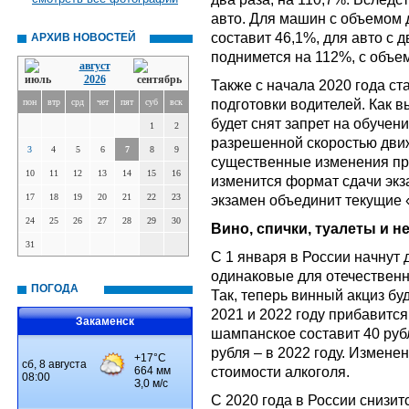
авто. Для машин с объемом 
составит 46,1%, для авто с 
АРХИВ НОВОСТЕЙ
поднимется на 112%, с объем
август
2026
Также с начала 2020 года с
подготовки водителей. Как в
пон
втр
срд
чет
пят
суб
вск
будет снят запрет на обучен
1
2
разрешенной скоростью дви
3
4
5
6
7
8
9
существенные изменения про
10
11
12
13
14
15
16
изменится формат сдачи экз
17
18
19
20
21
22
23
экзамен объединит текущие 
24
25
26
27
28
29
30
Вино, спички, туалеты и н
31
С 1 января в России начнут
одинаковые для отечественн
ПОГОДА
Так, теперь винный акциз буд
2021 и 2022 году прибавится
Закаменск
шампанское составит 40 рубле
рубля – в 2022 году. Измене
стоимости алкоголя.
С 2020 года в России снизи