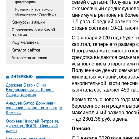
семей с детьми. Получать по
фотографиях
ежемесячный среднедушево
История литературного
минимум в регионе не более,
объединения «Уран-Душэ»
1,5 раза. Средний размер е
Конкурсы и акции
стране составит 10-11 тысяч
Я расскажу о любимой
Бурятии
С 1 января 2020 года будет
Ищу человека
капитал, теперь его размер 
Каталог сайтов
Программа материнского капи
средства выдаются семьям в
Авторская колонка
усыновлением второго или п
Полученные деньги семья мо
жилищных условий, образов
ИНТЕРВЬЮ
накопительной части пенсии
Доржиев Бато - Очир
капитала составляет 453 тыс
Владимирович, с. Шара -
Азарга, фермер
Кроме того, с нового года 
Анадуев Батор Доржиевич,
беременности и родам вырас
охранник, школа - интернат, с.
максимальный размер пособ
Кижинга
– до 2301,36 руб. в день.
Осохеев Николай Петрович,
директор ДЮСШ, Окинский
Пенсия
район
С 1 января 2020 года пенси