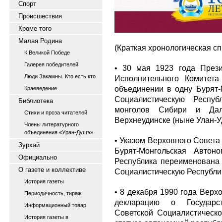
Спорт
Происшествия
Кроме того
Малая Родина
(Краткая хронологическая сп
К Великой Победе
Галерея победителей
• 30 мая 1923 года Прези
Люди Закамны. Кто есть кто
Исполнительного Комитет
объединении в одну Бурят
Краеведение
Социалистическую Респуб
Библиотека
монголов Сибири и Дал
Стихи и проза читателей
Верхнеудинске (ныне Улан-Уд
Члены литературного
объединения «Уран-Душэ»
• Указом Верховного Совета
Зурхай
Бурят-Монгольская Автон
Официально
Республика переименована
О газете и коллективе
Социалистическую Республик
История газеты
• 8 декабря 1990 года Вер
Периодичность, тираж
декларацию о Государст
Информационный товар
Советской Социалистическо
История газеты в