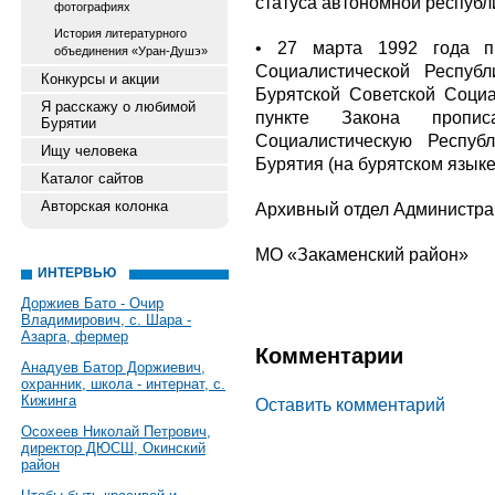
статуса автономной республ
фотографиях
История литературного
• 27 марта 1992 года пр
объединения «Уран-Душэ»
Социалистической Респуб
Конкурсы и акции
Бурятской Советской Социа
Я расскажу о любимой
пункте Закона пропи
Бурятии
Социалистическую Респуб
Ищу человека
Бурятия (на бурятском языке
Каталог сайтов
Авторская колонка
Архивный отдел Администра
МО «Закаменский район»
ИНТЕРВЬЮ
Доржиев Бато - Очир
Владимирович, с. Шара -
Азарга, фермер
Комментарии
Анадуев Батор Доржиевич,
охранник, школа - интернат, с.
Кижинга
Оставить комментарий
Осохеев Николай Петрович,
директор ДЮСШ, Окинский
район