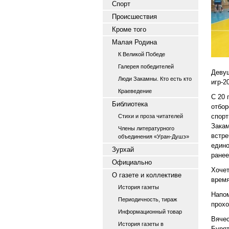
Спорт
Происшествия
Кроме того
Малая Родина
К Великой Победе
Галерея победителей
Девуш
Люди Закамны. Кто есть кто
игр-2
Краеведение
С 20 
Библиотека
отбор
спорт
Стихи и проза читателей
Закам
Члены литературного
встре
объединения «Уран-Душэ»
едино
Зурхай
ранее
Официально
Хочет
О газете и коллективе
время
История газеты
Напом
Периодичность, тираж
прохо
Информационный товар
Вячес
История газеты в
Бурят