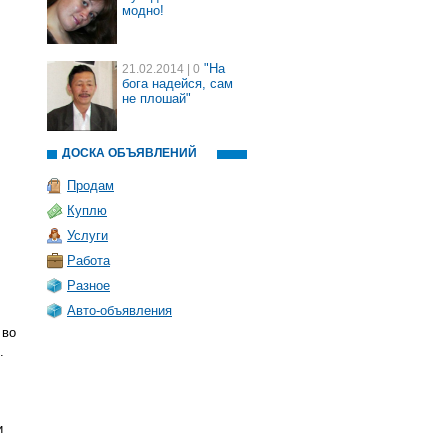
модно!
"На
21.02.2014
| 0
бога надейся, сам
не плошай"
ДОСКА ОБЪЯВЛЕНИЙ
Продам
Куплю
Услуги
Работа
Разное
Авто-объявления
 во
.
и