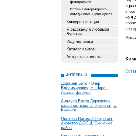
фотографиях
игры 
История литературного
спорт
объединения «Уран-Душэ»
но я 
Конкурсы и акции
прове
празд
Я расскажу о любимой
Бурятии
Макс
Ищу человека
Каталог сайтов
Авторская колонка
Ком
Остав
ИНТЕРВЬЮ
Доржиев Бато - Очир
Владимирович, с. Шара -
Азарга, фермер
Анадуев Батор Доржиевич,
охранник, школа - интернат, с.
Кижинга
Осохеев Николай Петрович,
директор ДЮСШ, Окинский
район