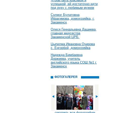
Чтобы быть красивой и
успешной, ей достаточно идти
под руку с любимым мужем
Сэлмэг Булатовна
Ибрагимова, домохозяйка, г.
Закаменск
Олеся Геннадьевна Дашиева,
главная медсестра
Закаменской ЦРБ.
Цыпилма Ивановна Очирова
с. Енгорбой, домохозяйка
Надежда Бимбаевна
Доржиева, учитель
английского языка СОШ №1 г.
Закаменск
ФОТОГАЛЕРЕЯ
смотреть все фотографии