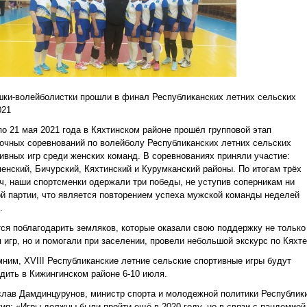
ки-волейболистки прошли в финал Республиканских летних сельских
021
по 21 мая 2021 года в Кяхтинском районе прошёл групповой этап
очных соревнований по волейболу Республиканских летних сельских
ивных игр среди женских команд. В соревнованиях приняли участие:
енский, Бичурский, Кяхтинский и Курумканский районы. По итогам трёх
ч, наши спортсменки одержали три победы, не уступив соперникам ни
й партии, что является повторением успеха мужской команды неделей
.
ся поблагодарить земляков, которые оказали свою поддержку не только
 игр, но и помогали при заселении, провели небольшой экскурс по Кяхте
ним, XVIII Республиканские летние сельские спортивные игры будут
дить в Кижингинском районе 6-10 июля.
лав Дамдинцурунов, министр спорта и молодежной политики Республик
ия: «Игры должны были пройти ещё в 2020 году, но в связи с пандемией