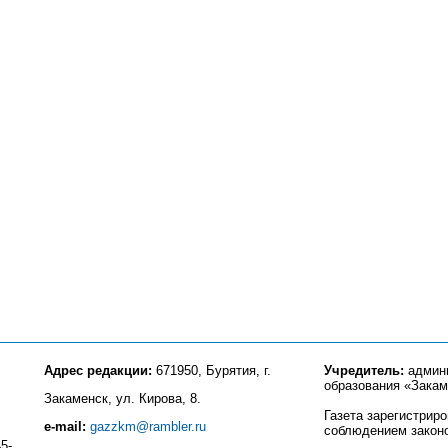
Адрес редакции:
671950, Бурятия, г.
Учредитель:
админи
образования «Закам
Закаменск, ул. Кирова, 8.
Газета зарегистрир
e-mail:
gazzkm@rambler.ru
соблюдением закон
5-