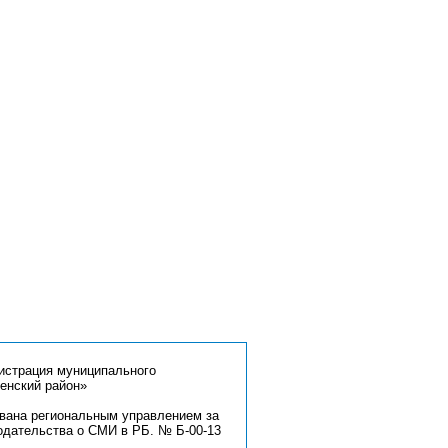
страция муниципального
енский район»
ована региональным управлением за
одательства о СМИ в РБ. № Б-00-13