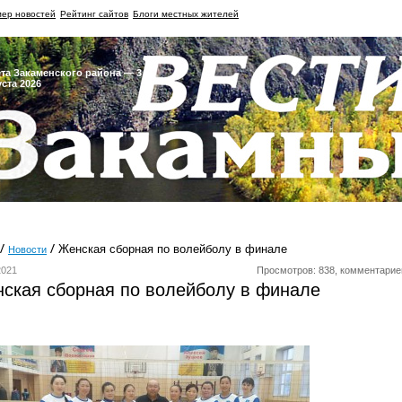
ер новостей
Рейтинг сайтов
Блоги местных жителей
ета Закаменского района — 3
уста 2026
Женская сборная по волейболу в финале
Новости
2021
Просмотров: 838, комментарие
ская сборная по волейболу в финале