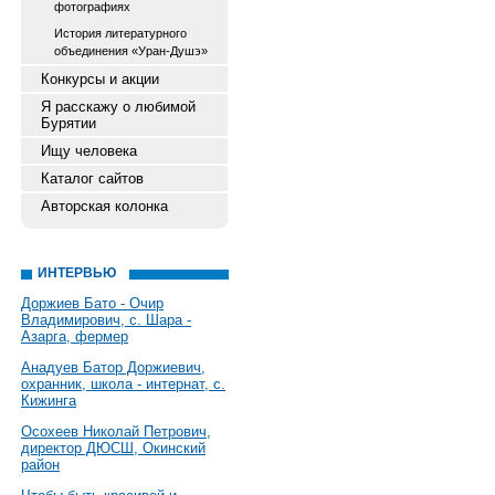
фотографиях
История литературного
объединения «Уран-Душэ»
Конкурсы и акции
Я расскажу о любимой
Бурятии
Ищу человека
Каталог сайтов
Авторская колонка
ИНТЕРВЬЮ
Доржиев Бато - Очир
Владимирович, с. Шара -
Азарга, фермер
Анадуев Батор Доржиевич,
охранник, школа - интернат, с.
Кижинга
Осохеев Николай Петрович,
директор ДЮСШ, Окинский
район