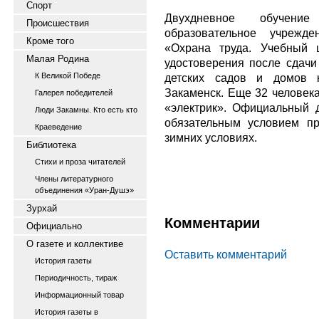
Спорт
Двухдневное обучение
Происшествия
образовательное учрежде
Кроме того
«Охрана труда. Учебный 
Малая Родина
удостоверения после сдачи
К Великой Победе
детских садов и домов к
Закаменск. Еще 32 человек
Галерея победителей
«электрик». Официальный д
Люди Закамны. Кто есть кто
обязательным условием п
Краеведение
зимних условиях.
Библиотека
Стихи и проза читателей
Члены литературного
объединения «Уран-Душэ»
Зурхай
Комментарии
Официально
О газете и коллективе
Оставить комментарий
История газеты
Периодичность, тираж
Информационный товар
История газеты в