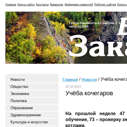
Главная
Карта сайта
Контакты
Вакансии
Информер новостей
Рейтинг сайтов
Блоги 
Газета Закаменского района — 3
августа 2026
Учёба кочег
Новости
Главная
Новости
Общество
25.10.2013
Учёба кочегаров
Экономика
Политика
Образование
На прошлой неделе 47
Здравоохранение
обучение, 73 – проверку з
Культура и искусство
котлами.