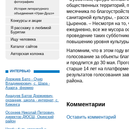
фотографиях
общественных территорий, п
История литературного
месячника по благоустройст
объединения «Уран-Душэ»
санитарной культуры, - расс
Конкурсы и акции
Цыренов. – Несмотря на то, 
Я расскажу о любимой
ежедневно, все же мусора ос
Бурятии
проведение таких субботник
Ищу человека
повышению уровня культуры 
Каталог сайтов
Напомним, что в этом году 
Авторская колонка
голосование за объекты бла
и продлится до 30 мая. Про
старше 14 лет на платформе ht
ИНТЕРВЬЮ
результатов голосования за
Доржиев Бато - Очир
района.
Владимирович, с. Шара -
Азарга, фермер
Анадуев Батор Доржиевич,
охранник, школа - интернат, с.
Комментарии
Кижинга
Осохеев Николай Петрович,
Оставить комментарий
директор ДЮСШ, Окинский
район