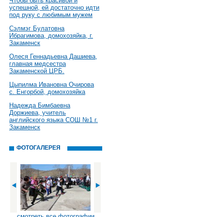
Чтобы быть красивой и
успешной, ей достаточно идти
под руку с любимым мужем
Сэлмэг Булатовна
Ибрагимова, домохозяйка, г.
Закаменск
Олеся Геннадьевна Дашиева,
главная медсестра
Закаменской ЦРБ.
Цыпилма Ивановна Очирова
с. Енгорбой, домохозяйка
Надежда Бимбаевна
Доржиева, учитель
английского языка СОШ №1 г.
Закаменск
ФОТОГАЛЕРЕЯ
смотреть все фотографии