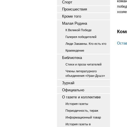
кома
Спорт
побе
Происшествия
хозяе
Кроме того
Малая Родина
К Великой Победе
Ком
Галерея победителей
Остав
Люди Закамны. Кто есть кто
Краеведение
Библиотека
Стихи и проза читателей
Члены литературного
объединения «Уран-Душэ»
Зурхай
Официально
О газете и коллективе
История газеты
Периодичность, тираж
Информационный товар
История газеты в