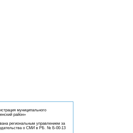
страция муниципального
енский район»
ована региональным управлением за
одательства о СМИ в РБ. № Б-00-13