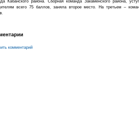
нда Кабанского района. Сборная команда Закаменского района, усту
дителям всего 75 баллов, заняла второе место. На третьем – кома
в.
ментарии
ить комментарий