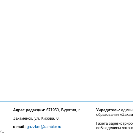
Адрес редакции:
671950, Бурятия, г.
Учредитель:
админи
образования «Закам
Закаменск, ул. Кирова, 8.
Газета зарегистрир
e-mail:
gazzkm@rambler.ru
соблюдением закон
5-