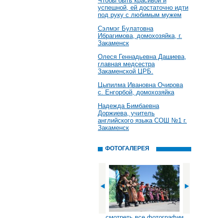
Чтобы быть красивой и
успешной, ей достаточно идти
под руку с любимым мужем
Сэлмэг Булатовна
Ибрагимова, домохозяйка, г.
Закаменск
Олеся Геннадьевна Дашиева,
главная медсестра
Закаменской ЦРБ.
Цыпилма Ивановна Очирова
с. Енгорбой, домохозяйка
Надежда Бимбаевна
Доржиева, учитель
английского языка СОШ №1 г.
Закаменск
ФОТОГАЛЕРЕЯ
смотреть все фотографии