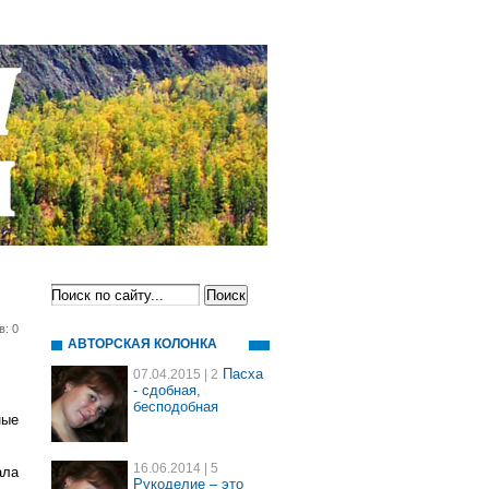
в: 0
АВТОРСКАЯ КОЛОНКА
Пасха
07.04.2015
| 2
- сдобная,
бесподобная
ные
16.06.2014
| 5
ала
Рукоделие – это