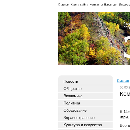
Главная
Карта сайта
Контакты
Вакансии
Информ
Газ
авг
Главная
Новости
03.03.
Общество
Ком
Экономика
Политика
Образование
В Сел
игры.
Здравоохранение
Культура и искусство
Всего