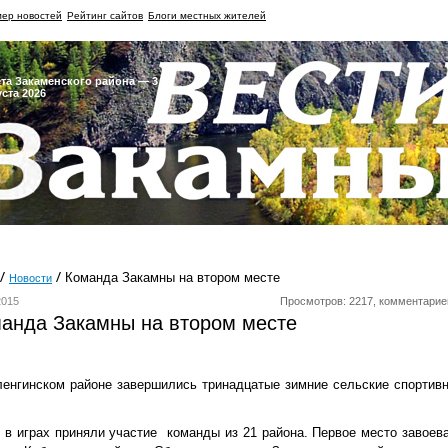
ер новостей
Рейтинг сайтов
Блоги местных жителей
ета Закаменского района — 3
уста 2026
Команда Закамны на втором месте
Новости
2015
Просмотров: 2217, комментарие
анда Закамны на втором месте
енгинском районе завершились тринадцатые зимние сельские спортив
 в играх приняли участие команды из 21 района. Первое место завоев