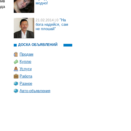
пив
модно!
нда
"На
21.02.2014
| 0
бога надейся, сам
не плошай"
ДОСКА ОБЪЯВЛЕНИЙ
Продам
Куплю
Услуги
Работа
Разное
Авто-объявления