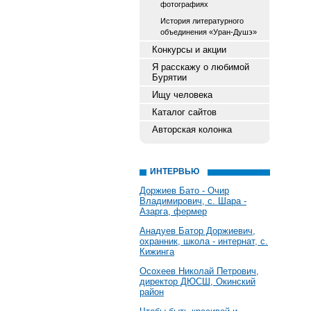
фотографиях
История литературного
объединения «Уран-Душэ»
Конкурсы и акции
Я расскажу о любимой
Бурятии
Ищу человека
Каталог сайтов
Авторская колонка
ИНТЕРВЬЮ
Доржиев Бато - Очир
Владимирович, с. Шара -
Азарга, фермер
Анадуев Батор Доржиевич,
охранник, школа - интернат, с.
Кижинга
Осохеев Николай Петрович,
директор ДЮСШ, Окинский
район