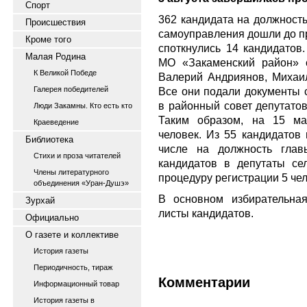
Спорт
362 кандидата на должность
Происшествия
самоуправления дошли до пр
Кроме того
споткнулись 14 кандидатов
Малая Родина
МО «Закаменский район» 
К Великой Победе
Валерий Андриянов, Михаи
Галерея победителей
Все они подали документы 
в районный совет депутатов
Люди Закамны. Кто есть кто
Таким образом, на 15 ма
Краеведение
человек. Из 55 кандидатов 
Библиотека
числе на должность глав
Стихи и проза читателей
кандидатов в депутаты се
Члены литературного
процедуру регистрации 5 чел
объединения «Уран-Душэ»
В основном избирательна
Зурхай
листы кандидатов.
Официально
О газете и коллективе
История газеты
Периодичность, тираж
Комментарии
Информационный товар
История газеты в