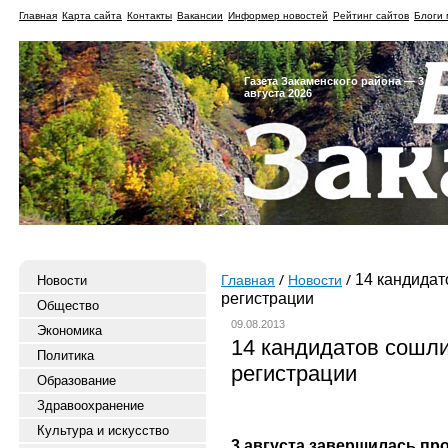
Главная
Карта сайта
Контакты
Вакансии
Информер новостей
Рейтинг сайтов
Блоги 
Газета Закаменского района — 3
августа 2026
14 кандидат
Новости
Главная
Новости
регистрации
Общество
09.08.2013
Экономика
14 кандидатов сошли
Политика
регистрации
Образование
Здравоохранение
Культура и искусство
3 августа завершилась пр