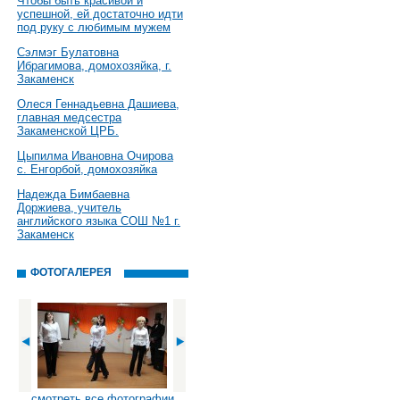
Чтобы быть красивой и
успешной, ей достаточно идти
под руку с любимым мужем
Сэлмэг Булатовна
Ибрагимова, домохозяйка, г.
Закаменск
Олеся Геннадьевна Дашиева,
главная медсестра
Закаменской ЦРБ.
Цыпилма Ивановна Очирова
с. Енгорбой, домохозяйка
Надежда Бимбаевна
Доржиева, учитель
английского языка СОШ №1 г.
Закаменск
ФОТОГАЛЕРЕЯ
смотреть все фотографии