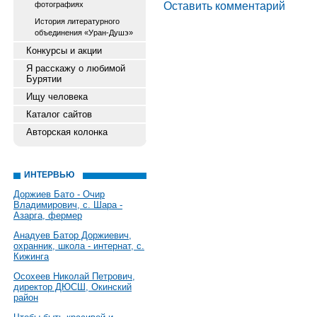
Оставить комментарий
фотографиях
История литературного
объединения «Уран-Душэ»
Конкурсы и акции
Я расскажу о любимой
Бурятии
Ищу человека
Каталог сайтов
Авторская колонка
ИНТЕРВЬЮ
Доржиев Бато - Очир
Владимирович, с. Шара -
Азарга, фермер
Анадуев Батор Доржиевич,
охранник, школа - интернат, с.
Кижинга
Осохеев Николай Петрович,
директор ДЮСШ, Окинский
район