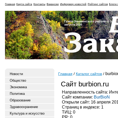
Главная
Карта сайта
Контакты
Вакансии
Информер новостей
Рейтинг сайтов
Блоги 
Газета Закаменского района — 3
августа 2026
burbio
Новости
Главная
Каталог сайтов
Общество
Сайт burbion.ru
Экономика
Направленность сайта: Инт
Политика
Сайт компании:
BurBioN
Образование
Открыли сайт: 16 апреля 20
Страниц в индексе: 1
Здравоохранение
ТИЦ: 0
Культура и искусство
PR: 0