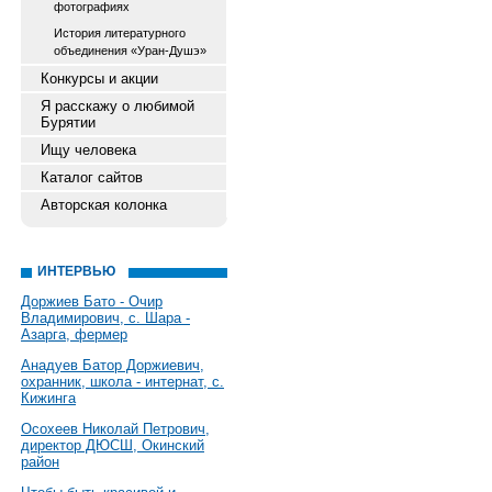
фотографиях
История литературного
объединения «Уран-Душэ»
Конкурсы и акции
Я расскажу о любимой
Бурятии
Ищу человека
Каталог сайтов
Авторская колонка
ИНТЕРВЬЮ
Доржиев Бато - Очир
Владимирович, с. Шара -
Азарга, фермер
Анадуев Батор Доржиевич,
охранник, школа - интернат, с.
Кижинга
Осохеев Николай Петрович,
директор ДЮСШ, Окинский
район