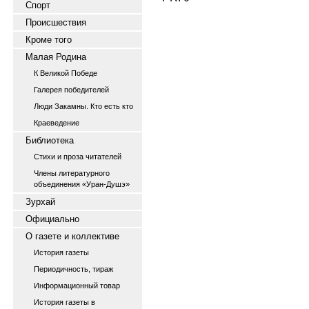
Спорт
Происшествия
Кроме того
Малая Родина
К Великой Победе
Галерея победителей
Люди Закамны. Кто есть кто
Краеведение
Библиотека
Стихи и проза читателей
Члены литературного
объединения «Уран-Душэ»
Зурхай
Официально
О газете и коллективе
История газеты
Периодичность, тираж
Информационный товар
История газеты в