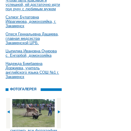
Чтобы быть красивой и
успешной, ей достаточно идти
под руку с любимым мужем
Сэлмэг Булатовна
Ибрагимова, домохозяйка, г.
Закаменск
Олеся Геннадьевна Дашиева,
главная медсестра
Закаменской ЦРБ.
Цыпилма Ивановна Очирова
с. Енгорбой, домохозяйка
Надежда Бимбаевна
Доржиева, учитель
английского языка СОШ №1 г.
Закаменск
ФОТОГАЛЕРЕЯ
смотреть все фотографии