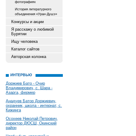
фотографиях
История литературного
объединения «Уран-Душэ»
Конкурсы и акции
Я расскажу о любимой
Бурятии
Ищу человека
Каталог сайтов
Авторская колонка
ИНТЕРВЬЮ
Доржиев Бато - Очир
Владимирович, с. Шара -
Азарга, фермер
Анадуев Батор Доржиевич,
охранник, школа - интернат, с.
Кижинга
Осохеев Николай Петрович,
директор ДЮСШ, Окинский
район