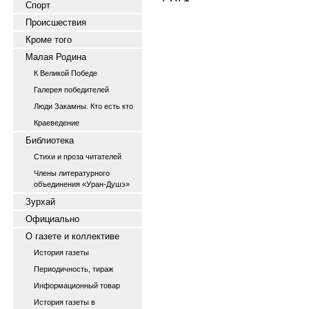
Спорт
Происшествия
Кроме того
Малая Родина
К Великой Победе
Галерея победителей
Люди Закамны. Кто есть кто
Краеведение
Библиотека
Стихи и проза читателей
Члены литературного
объединения «Уран-Душэ»
Зурхай
Официально
О газете и коллективе
История газеты
Периодичность, тираж
Информационный товар
История газеты в