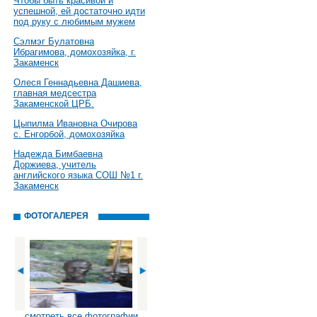
Чтобы быть красивой и
успешной, ей достаточно идти
под руку с любимым мужем
Сэлмэг Булатовна
Ибрагимова, домохозяйка, г.
Закаменск
Олеся Геннадьевна Дашиева,
главная медсестра
Закаменской ЦРБ.
Цыпилма Ивановна Очирова
с. Енгорбой, домохозяйка
Надежда Бимбаевна
Доржиева, учитель
английского языка СОШ №1 г.
Закаменск
ФОТОГАЛЕРЕЯ
смотреть все фотографии