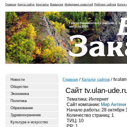
Главная
Карта сайта
Контакты
Вакансии
Информер новостей
Рейтинг сайтов
Блоги 
Газета Закаменского района — 3
августа 2026
tv.ulan
Новости
Главная
Каталог сайтов
Общество
Сайт tv.ulan-ude.r
Экономика
Тематика: Интернет
Политика
Сайт компании:
Мир Антенн
Образование
Начало работы: 28 октября 
Количество страниц: 1
Здравоохранение
ТИЦ: 10
Культура и искусство
PR: 1