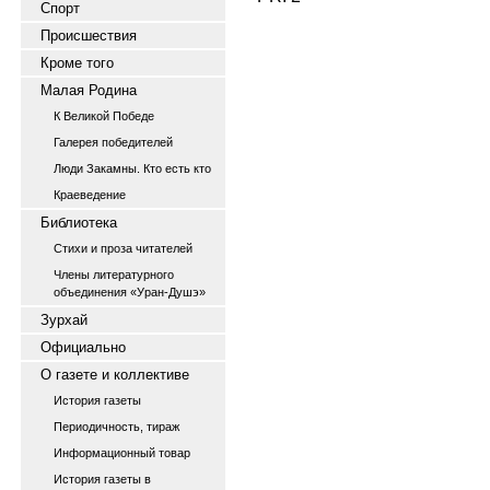
Спорт
Происшествия
Кроме того
Малая Родина
К Великой Победе
Галерея победителей
Люди Закамны. Кто есть кто
Краеведение
Библиотека
Стихи и проза читателей
Члены литературного
объединения «Уран-Душэ»
Зурхай
Официально
О газете и коллективе
История газеты
Периодичность, тираж
Информационный товар
История газеты в