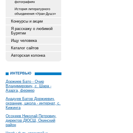
фотографиях
История литературного
объединения «Уран-Душэ»
Конкурсы и акции
Я расскажу о любимой
Бурятии
Ищу человека
Каталог сайтов
Авторская колонка
ИНТЕРВЬЮ
Доржиев Бато - Очир
Владимирович, с. Шара -
Азарга, фермер
Анадуев Батор Доржиевич,
охранник, школа - интернат, с.
Кижинга
Осохеев Николай Петрович,
директор ДЮСШ, Окинский
район