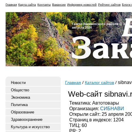
Главная
Карта сайта
Контакты
Вакансии
Информер новостей
Рейтинг сайтов
Блоги 
Газета Закаменского района — 3
августа 2026
sibnavi
Новости
Главная
Каталог сайтов
Общество
Web-сайт sibnavi.
Экономика
Тематика: Автотовары
Политика
Организация:
СИБНАВИ
Образование
Открыли сайт: 25 апреля 20
Страниц в индексе: 1204
Здравоохранение
ТИЦ: 60
Культура и искусство
PR: 2