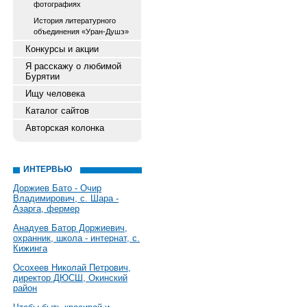
фотографиях
История литературного
объединения «Уран-Душэ»
Конкурсы и акции
Я расскажу о любимой
Бурятии
Ищу человека
Каталог сайтов
Авторская колонка
ИНТЕРВЬЮ
Доржиев Бато - Очир
Владимирович, с. Шара -
Азарга, фермер
Анадуев Батор Доржиевич,
охранник, школа - интернат, с.
Кижинга
Осохеев Николай Петрович,
директор ДЮСШ, Окинский
район