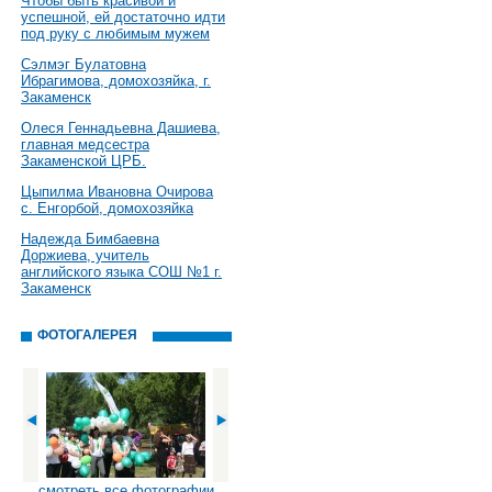
Чтобы быть красивой и
успешной, ей достаточно идти
под руку с любимым мужем
Сэлмэг Булатовна
Ибрагимова, домохозяйка, г.
Закаменск
Олеся Геннадьевна Дашиева,
главная медсестра
Закаменской ЦРБ.
Цыпилма Ивановна Очирова
с. Енгорбой, домохозяйка
Надежда Бимбаевна
Доржиева, учитель
английского языка СОШ №1 г.
Закаменск
ФОТОГАЛЕРЕЯ
смотреть все фотографии