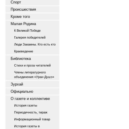
Спорт
Происшествия
Кроме того
Малая Родина
К Великой Победе
Галерея победителей
Люди Закамны. Кто есть кто
Краеведение
Библиотека
Стихи и проза читателей
Члены литературного
объединения «Уран-Душэ»
Зурхай
Официально
О газете и коллективе
История газеты
Периодичность, тираж
Информационный товар
История газеты в