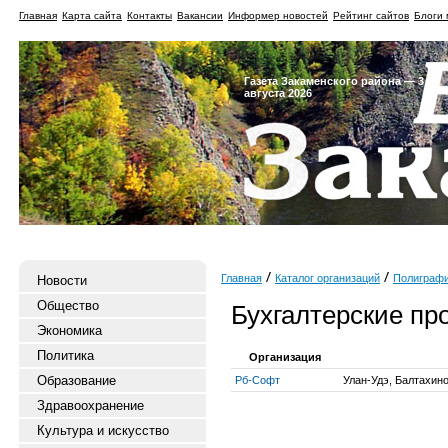
Главная
Карта сайта
Контакты
Вакансии
Информер новостей
Рейтинг сайтов
Блоги 
Газета Закаменского района — 3
августа 2026
Главная
Каталог организаций
Полиграф
Новости
Общество
Бухгалтерские п
Экономика
Политика
Организация
Образование
Рб-Софт
Улан-Удэ, Балтахино
Здравоохранение
Культура и искусство