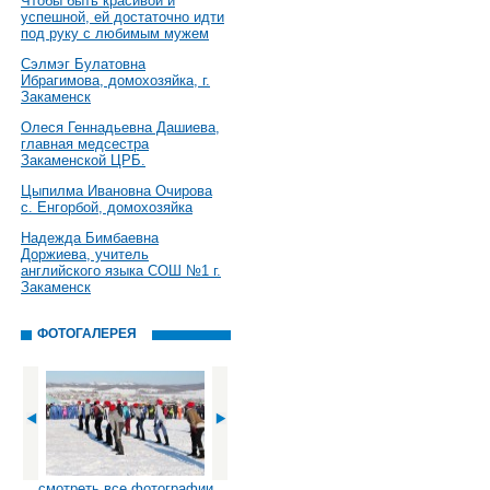
Чтобы быть красивой и
успешной, ей достаточно идти
под руку с любимым мужем
Сэлмэг Булатовна
Ибрагимова, домохозяйка, г.
Закаменск
Олеся Геннадьевна Дашиева,
главная медсестра
Закаменской ЦРБ.
Цыпилма Ивановна Очирова
с. Енгорбой, домохозяйка
Надежда Бимбаевна
Доржиева, учитель
английского языка СОШ №1 г.
Закаменск
ФОТОГАЛЕРЕЯ
смотреть все фотографии