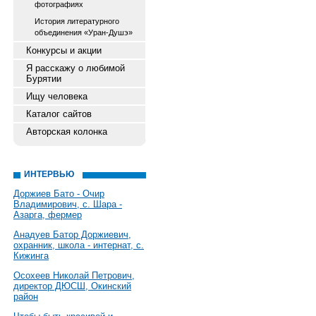
фотографиях
История литературного
объединения «Уран-Душэ»
Конкурсы и акции
Я расскажу о любимой
Бурятии
Ищу человека
Каталог сайтов
Авторская колонка
ИНТЕРВЬЮ
Доржиев Бато - Очир
Владимирович, с. Шара -
Азарга, фермер
Анадуев Батор Доржиевич,
охранник, школа - интернат, с.
Кижинга
Осохеев Николай Петрович,
директор ДЮСШ, Окинский
район