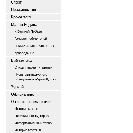
Спорт
Происшествия
Кроме того
Малая Родина
К Великой Победе
Галерея победителей
Люди Закамны. Кто есть кто
Краеведение
Библиотека
Стихи и проза читателей
Члены литературного
объединения «Уран-Душэ»
Зурхай
Официально
О газете и коллективе
История газеты
Периодичность, тираж
Информационный товар
История газеты в