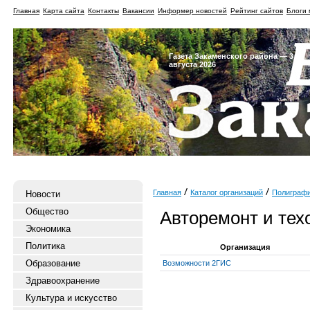
Главная
Карта сайта
Контакты
Вакансии
Информер новостей
Рейтинг сайтов
Блоги 
Газета Закаменского района — 3
августа 2026
Главная
Каталог организаций
Полиграф
Новости
Общество
Авторемонт и тех
Экономика
Политика
Организация
Образование
Возможности 2ГИС
Здравоохранение
Культура и искусство