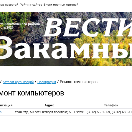
ер новостей
Рейтинг сайтов
Блоги местных жителей
ета Закаменского района — 3
уста 2026
Ремонт компьютеров
Каталог организаций
Полиграфия
монт компьютеров
низация
Адрес
Телефон
m
Улан-Удэ, 50 лет Октября проспект, 5 - 1 этаж
(3012) 55-35-69, (3012) 68-67-