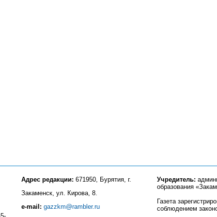
Адрес редакции:
671950, Бурятия, г.
Учредитель:
админи
образования «Закам
Закаменск, ул. Кирова, 8.
Газета зарегистрир
e-mail:
gazzkm@rambler.ru
соблюдением закон
5-