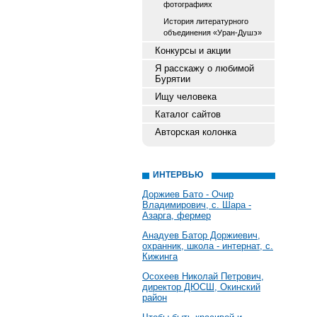
фотографиях
История литературного
объединения «Уран-Душэ»
Конкурсы и акции
Я расскажу о любимой
Бурятии
Ищу человека
Каталог сайтов
Авторская колонка
ИНТЕРВЬЮ
Доржиев Бато - Очир
Владимирович, с. Шара -
Азарга, фермер
Анадуев Батор Доржиевич,
охранник, школа - интернат, с.
Кижинга
Осохеев Николай Петрович,
директор ДЮСШ, Окинский
район