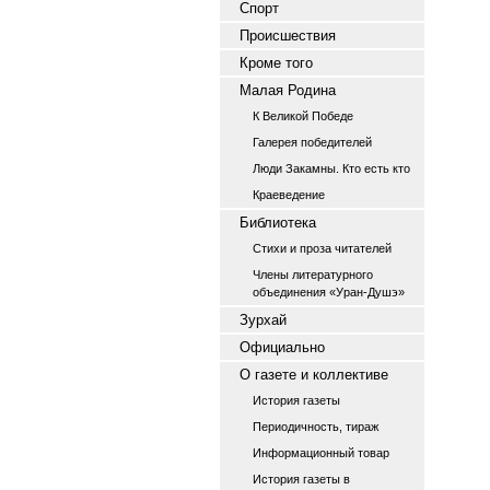
Спорт
Происшествия
Кроме того
Малая Родина
К Великой Победе
Галерея победителей
Люди Закамны. Кто есть кто
Краеведение
Библиотека
Стихи и проза читателей
Члены литературного
объединения «Уран-Душэ»
Зурхай
Официально
О газете и коллективе
История газеты
Периодичность, тираж
Информационный товар
История газеты в