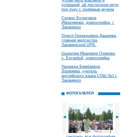
Чтобы быть красивой и
успешной, ей достаточно идти
под руку с любимым мужем
Сэлмэг Булатовна
Ибрагимова, домохозяйка, г.
Закаменск
Олеся Геннадьевна Дашиева,
главная медсестра
Закаменской ЦРБ.
Цыпилма Ивановна Очирова
с. Енгорбой, домохозяйка
Надежда Бимбаевна
Доржиева, учитель
английского языка СОШ №1 г.
Закаменск
ФОТОГАЛЕРЕЯ
смотреть все фотографии