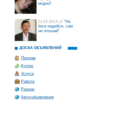
модно!
"На
21.02.2014
| 0
бога надейся, сам
не плошай"
ДОСКА ОБЪЯВЛЕНИЙ
Продам
Куплю
Услуги
Работа
Разное
Авто-объявления