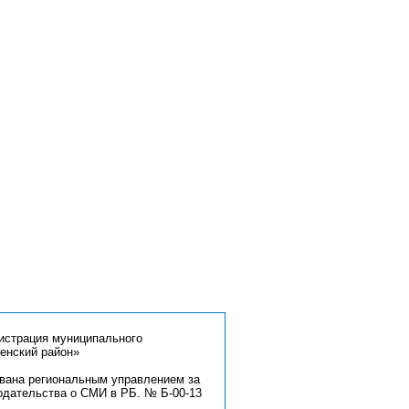
страция муниципального
енский район»
ована региональным управлением за
одательства о СМИ в РБ. № Б-00-13