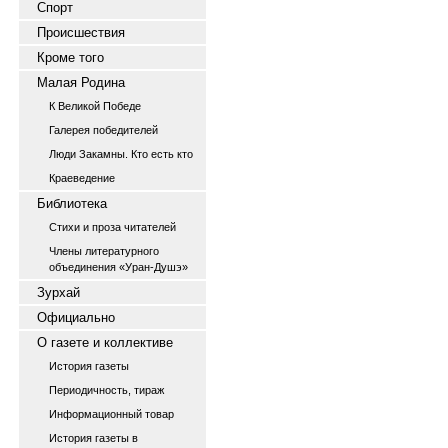
Спорт
Происшествия
Кроме того
Малая Родина
К Великой Победе
Галерея победителей
Люди Закамны. Кто есть кто
Краеведение
Библиотека
Стихи и проза читателей
Члены литературного
объединения «Уран-Душэ»
Зурхай
Официально
О газете и коллективе
История газеты
Периодичность, тираж
Информационный товар
История газеты в