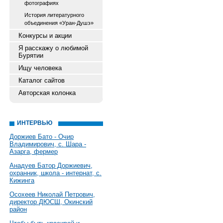
фотографиях
История литературного
объединения «Уран-Душэ»
Конкурсы и акции
Я расскажу о любимой
Бурятии
Ищу человека
Каталог сайтов
Авторская колонка
ИНТЕРВЬЮ
Доржиев Бато - Очир
Владимирович, с. Шара -
Азарга, фермер
Анадуев Батор Доржиевич,
охранник, школа - интернат, с.
Кижинга
Осохеев Николай Петрович,
директор ДЮСШ, Окинский
район