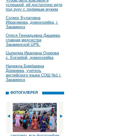
Чтобы быть красивой и
успешной, ей достаточно идти
под руку с любимым мужем
Сэлмэг Булатовна
Ибрагимова, домохозяйка, г.
Закаменск
Олеся Геннадьевна Дашиева,
главная медсестра
Закаменской ЦРБ.
Цыпилма Ивановна Очирова
с. Енгорбой, домохозяйка
Надежда Бимбаевна
Доржиева, учитель
английского языка СОШ №1 г.
Закаменск
ФОТОГАЛЕРЕЯ
смотреть все фотографии