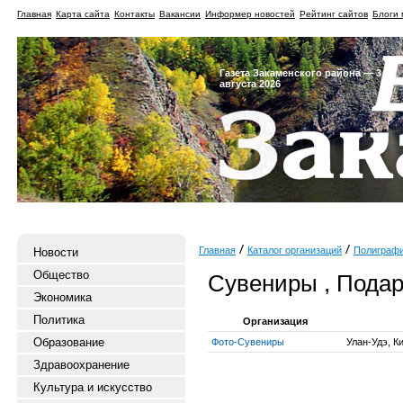
Главная
Карта сайта
Контакты
Вакансии
Информер новостей
Рейтинг сайтов
Блоги 
Газета Закаменского района — 3
августа 2026
Главная
Каталог организаций
Полиграф
Новости
Общество
Сувениры , Подар
Экономика
Политика
Организация
Образование
Фото-Сувениры
Улан-Удэ, К
Здравоохранение
Культура и искусство