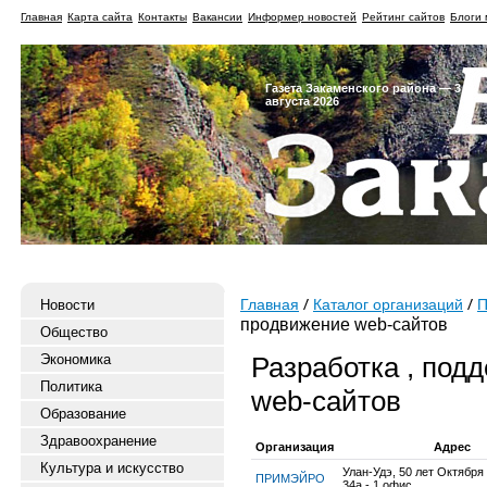
Главная
Карта сайта
Контакты
Вакансии
Информер новостей
Рейтинг сайтов
Блоги 
Газета Закаменского района — 3
августа 2026
Новости
Главная
Каталог организаций
П
продвижение web-сайтов
Общество
Экономика
Разработка , под
Политика
web-сайтов
Образование
Здравоохранение
Организация
Адрес
Культура и искусство
Улан-Удэ, 50 лет Октября
ПРИМЭЙРО
34а - 1 офис