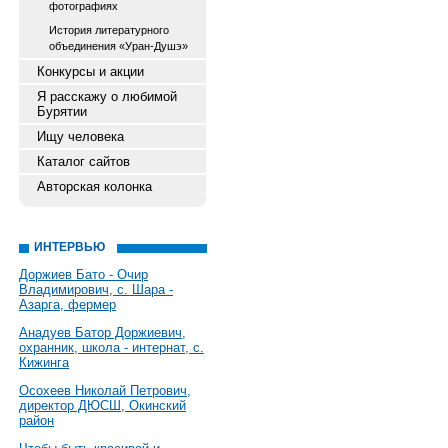
фотографиях
История литературного
объединения «Уран-Душэ»
Конкурсы и акции
Я расскажу о любимой
Бурятии
Ищу человека
Каталог сайтов
Авторская колонка
ИНТЕРВЬЮ
Доржиев Бато - Очир
Владимирович, с. Шара -
Азарга, фермер
Анадуев Батор Доржиевич,
охранник, школа - интернат, с.
Кижинга
Осохеев Николай Петрович,
директор ДЮСШ, Окинский
район