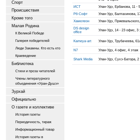
Спорт
ИСТ
Улан-Удэ, Ербанова, 11 - 
Происшествия
Рб-Софт
Улан-Удэ, Балтахинова, 1
Кроме того
Хамелеон
Улан-Удэ, Пржевальского,
Малая Родина
DS design
Улан-Удэ, 14 - 23 офис, 3
office
К Великой Победе
Галерея победителей
Kameya-art
Улан-Удэ, Трубачеева, 61
Люди Закамны. Кто есть кто
N7
Улан-Удэ, 4 офис, 4 этаж
Краеведение
Shark Media
Улан-Удэ, Сухэ-Батора, 2
Библиотека
Стихи и проза читателей
Члены литературного
объединения «Уран-Душэ»
Зурхай
Официально
О газете и коллективе
История газеты
Периодичность, тираж
Информационный товар
История газеты в