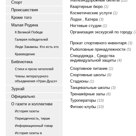
Железнодорожные билеты
(22)
Спорт
Квартирные бюро
(1)
Происшествия
Косметические услуги
(1)
Кроме того
Лодки , Катера
(3)
Малая Родина
Ногтевые студии
(1)
Организация экскурсий по городу
(
К Великой Победе
Галерея победителей
Прокат спортивного инвентаря
(3)
Люди Закамны. Кто есть кто
Рыболовные принадлежности
(5)
Краеведение
Спецодежда , Средства
индивидуальной защиты
(4)
Библиотека
Спортивное питание
(1)
Стихи и проза читателей
Спортивные школы
(8)
Члены литературного
Стадионы
объединения «Уран-Душэ»
(1)
Танцевальные школы
(3)
Зурхай
Тренажёрные залы
(6)
Официально
Туроператоры
(10)
О газете и коллективе
Фитнес-клубы
(10)
История газеты
Периодичность, тираж
Информационный товар
История газеты в