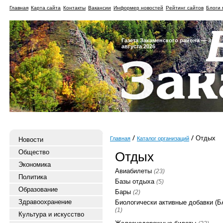
Главная
Карта сайта
Контакты
Вакансии
Информер новостей
Рейтинг сайтов
Блоги 
Газета Закаменского района — 3
августа 2026
Отдых
Главная
Каталог организаций
Новости
Общество
Отдых
Экономика
Авиабилеты
(23)
Политика
Базы отдыха
(5)
Образование
Бары
(2)
Здравоохранение
Биологически активные добавки (Б
(1)
Культура и искусство