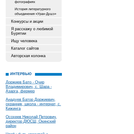
фотографиях
История литературного
объединения «Уран-Душэ»
Конкурсы и акции
Я расскажу о любимой
Бурятии
Ищу человека
Каталог сайтов
Авторская колонка
ИНТЕРВЬЮ
Доржиев Бато - Очир
Владимирович, с. Шара -
Азарга, фермер
Анадуев Батор Доржиевич,
охранник, школа - интернат, с.
Кижинга
Осохеев Николай Петрович,
директор ДЮСШ, Окинский
район