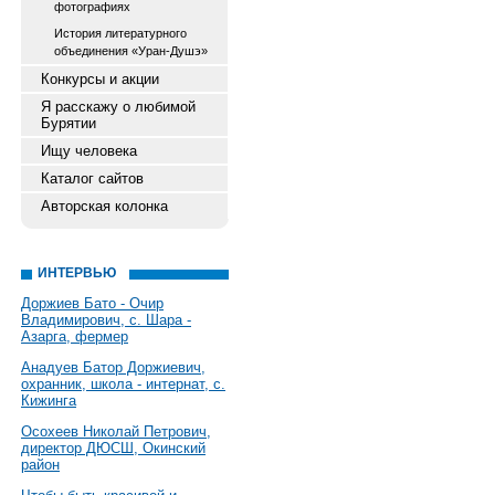
фотографиях
История литературного
объединения «Уран-Душэ»
Конкурсы и акции
Я расскажу о любимой
Бурятии
Ищу человека
Каталог сайтов
Авторская колонка
ИНТЕРВЬЮ
Доржиев Бато - Очир
Владимирович, с. Шара -
Азарга, фермер
Анадуев Батор Доржиевич,
охранник, школа - интернат, с.
Кижинга
Осохеев Николай Петрович,
директор ДЮСШ, Окинский
район