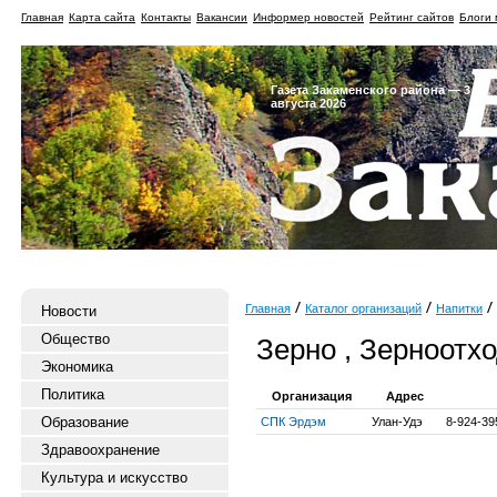
Главная
Карта сайта
Контакты
Вакансии
Информер новостей
Рейтинг сайтов
Блоги 
Газета Закаменского района — 3
августа 2026
Главная
Каталог организаций
Напитки
Новости
Общество
Зерно , Зерноотх
Экономика
Политика
Организация
Адрес
Образование
СПК Эрдэм
Улан-Удэ
8-924-39
Здравоохранение
Культура и искусство