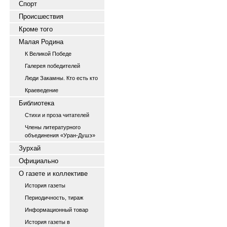
Спорт
Происшествия
Кроме того
Малая Родина
К Великой Победе
Галерея победителей
Люди Закамны. Кто есть кто
Краеведение
Библиотека
Стихи и проза читателей
Члены литературного
объединения «Уран-Душэ»
Зурхай
Официально
О газете и коллективе
История газеты
Периодичность, тираж
Информационный товар
История газеты в