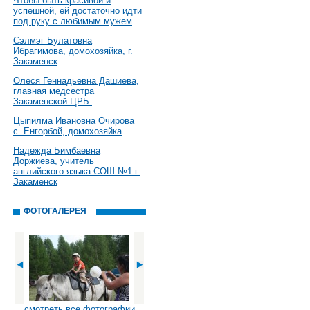
Чтобы быть красивой и
успешной, ей достаточно идти
под руку с любимым мужем
Сэлмэг Булатовна
Ибрагимова, домохозяйка, г.
Закаменск
Олеся Геннадьевна Дашиева,
главная медсестра
Закаменской ЦРБ.
Цыпилма Ивановна Очирова
с. Енгорбой, домохозяйка
Надежда Бимбаевна
Доржиева, учитель
английского языка СОШ №1 г.
Закаменск
ФОТОГАЛЕРЕЯ
смотреть все фотографии