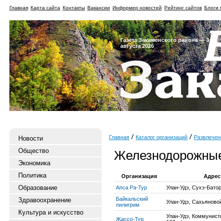
Главная
Карта сайта
Контакты
Вакансии
Информер новостей
Рейтинг сайтов
Блоги 
Газета Закаменского района — 3
августа 2026
Главная
Каталог организаций
Развлечен
Новости
Общество
Железнодорожны
Экономика
Политика
Организация
Адрес
Образование
Апса Ра-Тур
Улан-Удэ, Сухэ-Батора
Байкальский
Здравоохранение
Улан-Удэ, Сахьяновой
пилигрим
Культура и искусство
Улан-Удэ, Коммунисти
Жассо-Тур