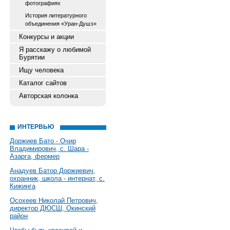
фотографиях
История литературного
объединения «Уран-Душэ»
Конкурсы и акции
Я расскажу о любимой
Бурятии
Ищу человека
Каталог сайтов
Авторская колонка
ИНТЕРВЬЮ
Доржиев Бато - Очир
Владимирович, с. Шара -
Азарга, фермер
Анадуев Батор Доржиевич,
охранник, школа - интернат, с.
Кижинга
Осохеев Николай Петрович,
директор ДЮСШ, Окинский
район