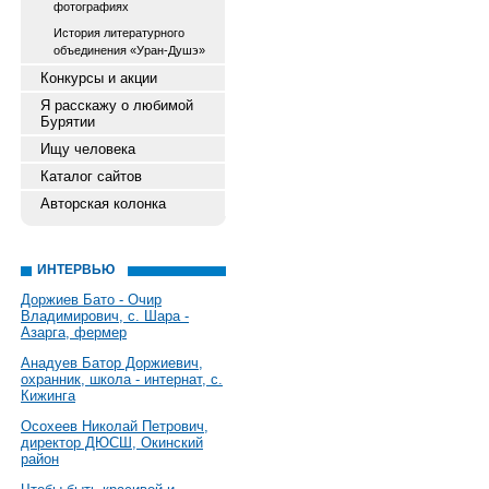
фотографиях
История литературного
объединения «Уран-Душэ»
Конкурсы и акции
Я расскажу о любимой
Бурятии
Ищу человека
Каталог сайтов
Авторская колонка
ИНТЕРВЬЮ
Доржиев Бато - Очир
Владимирович, с. Шара -
Азарга, фермер
Анадуев Батор Доржиевич,
охранник, школа - интернат, с.
Кижинга
Осохеев Николай Петрович,
директор ДЮСШ, Окинский
район