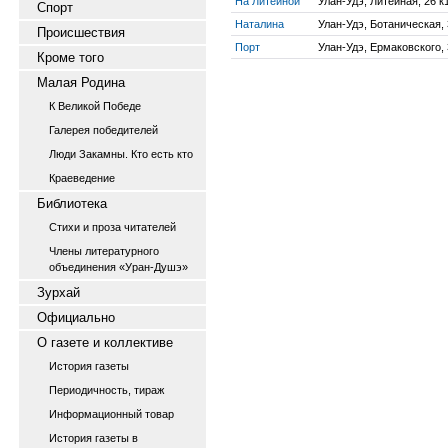
На Литейной
Улан-Удэ, Литейная, 26 к
Спорт
Наталина
Улан-Удэ, Ботаническая,
Происшествия
Порт
Улан-Удэ, Ермаковского,
Кроме того
Малая Родина
К Великой Победе
Галерея победителей
Люди Закамны. Кто есть кто
Краеведение
Библиотека
Стихи и проза читателей
Члены литературного
объединения «Уран-Душэ»
Зурхай
Официально
О газете и коллективе
История газеты
Периодичность, тираж
Информационный товар
История газеты в