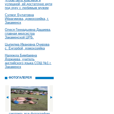
Чтобы быть красивой и
успешной, ей достаточно идти
под руку с любимым мужем
Сэлмэг Булатовна
Ибрагимова, домохозяйка, г.
Закаменск
Олеся Геннадьевна Дашиева,
главная медсестра
Закаменской ЦРБ.
Цыпилма Ивановна Очирова
с. Енгорбой, домохозяйка
Надежда Бимбаевна
Доржиева, учитель
английского языка СОШ №1 г.
Закаменск
ФОТОГАЛЕРЕЯ
смотреть все фотографии