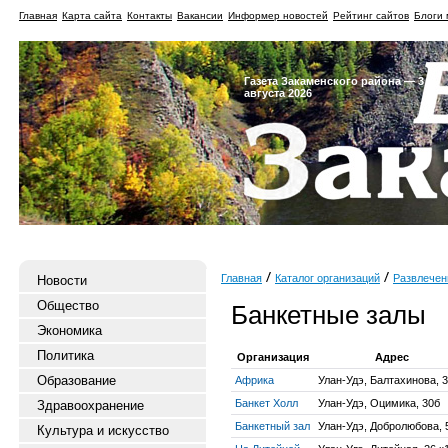
Главная
Карта сайта
Контакты
Вакансии
Информер новостей
Рейтинг сайтов
Блоги 
Газета Закаменского района — 3
августа 2026
Главная
Каталог организаций
Развлечен
Новости
Общество
Банкетные залы
Экономика
Политика
Организация
Адрес
Образование
Африка
Улан-Удэ, Балтахинова, 
Банкет Холл
Улан-Удэ, Оцимика, 30б
Здравоохранение
Банкетный зал
Улан-Удэ, Добролюбова, 
Культура и искусство