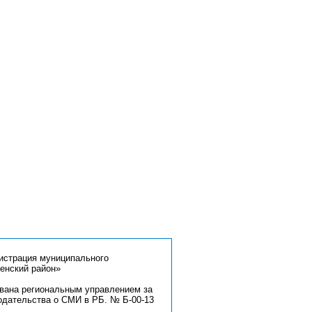
страция муниципального
енский район»
ована региональным управлением за
одательства о СМИ в РБ. № Б-00-13