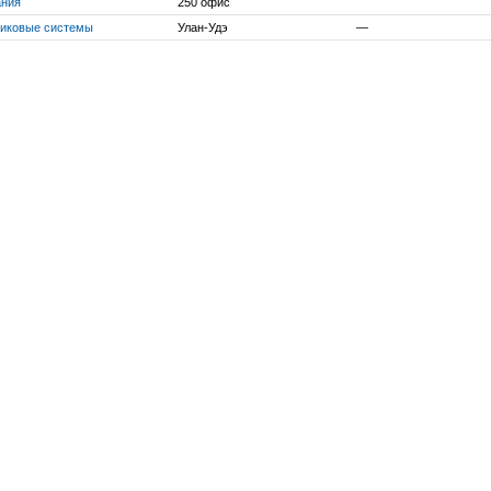
ания
250 офис
иковые системы
Улан-Удэ
—