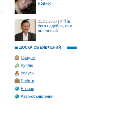
модно!
"На
21.02.2014
| 0
бога надейся, сам
не плошай"
ДОСКА ОБЪЯВЛЕНИЙ
Продам
Куплю
Услуги
Работа
Разное
Авто-объявления