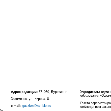
Адрес редакции:
671950, Бурятия, г.
Учредитель:
админи
образования «Закам
Закаменск, ул. Кирова, 8.
Газета зарегистрир
e-mail:
gazzkm@rambler.ru
соблюдением закон
5-