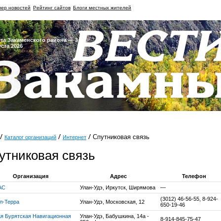
ер новостей
Рейтинг сайтов
Блоги местных жителей
ета Закаменского района — 3
уста 2026
Спутниковая связь
Каталог организаций
Интернет
утниковая связь
Организация
Адрес
Телефон
АС
Улан-Удэ, Иркутск, Ширямова
—
(3012) 46-56-55, 8-924-
л-Терра
Улан-Удэ, Московская, 12
650-19-46
я Бурятская Навигационная
Улан-Удэ, Бабушкина, 14а -
8-914-845-75-47