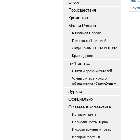
Комп
Спорт
Спутн
Происшествия
Кроме того
Малая Родина
К Великой Победе
Галерея победителей
Люди Закамны. Кто есть кто
Краеведение
Библиотека
Стихи и проза читателей
Члены литературного
объединения «Уран-Душэ»
Зурхай
Официально
О газете и коллективе
История газеты
Периодичность, тираж
Информационный товар
История газеты в