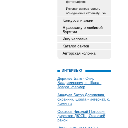
фотографиях
История литературного
объединения «Уран-Душэ»
Конкурсы и акции
Я расскажу о любимой
Бурятии
Ищу человека
Каталог сайтов
Авторская колонка
ИНТЕРВЬЮ
Доржиев Бато - Очир
Владимирович, с. Шара -
Азарга, фермер
Анадуев Батор Доржиевич,
охранник, школа - интернат, с.
Кижинга
Осохеев Николай Петрович,
директор ДЮСШ, Окинский
район