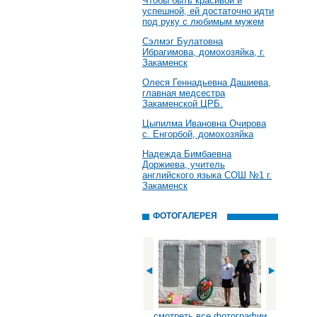
Чтобы быть красивой и
успешной, ей достаточно идти
под руку с любимым мужем
Сэлмэг Булатовна
Ибрагимова, домохозяйка, г.
Закаменск
Олеся Геннадьевна Дашиева,
главная медсестра
Закаменской ЦРБ.
Цыпилма Ивановна Очирова
с. Енгорбой, домохозяйка
Надежда Бимбаевна
Доржиева, учитель
английского языка СОШ №1 г.
Закаменск
ФОТОГАЛЕРЕЯ
смотреть все фотографии