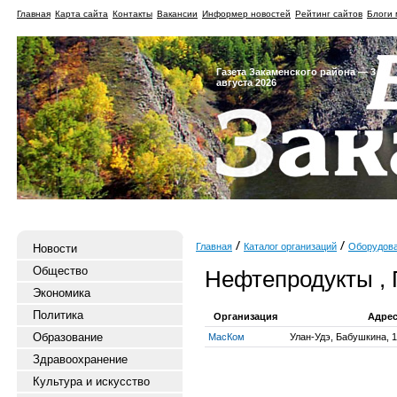
Главная
Карта сайта
Контакты
Вакансии
Информер новостей
Рейтинг сайтов
Блоги 
Газета Закаменского района — 3
августа 2026
Главная
Каталог организаций
Оборудов
Новости
Общество
Нефтепродукты , 
Экономика
Политика
Организация
Адре
Образование
МасКом
Улан-Удэ, Бабушкина, 1
Здравоохранение
Культура и искусство