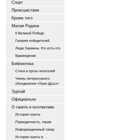
Спорт
Происшествия
Кроме того
Малая Родина
К Великой Победе
Галерея победителей
Люди Закамны. Кто есть кто
Краеведение
Библиотека
Стихи и проза читателей
Члены литературного
объединения «Уран-Душэ»
Зурхай
Официально
О газете и коллективе
История газеты
Периодичность, тираж
Информационный товар
История газеты в