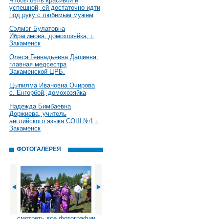
Чтобы быть красивой и
успешной, ей достаточно идти
под руку с любимым мужем
Сэлмэг Булатовна
Ибрагимова, домохозяйка, г.
Закаменск
Олеся Геннадьевна Дашиева,
главная медсестра
Закаменской ЦРБ.
Цыпилма Ивановна Очирова
с. Енгорбой, домохозяйка
Надежда Бимбаевна
Доржиева, учитель
английского языка СОШ №1 г.
Закаменск
ФОТОГАЛЕРЕЯ
смотреть все фотографии