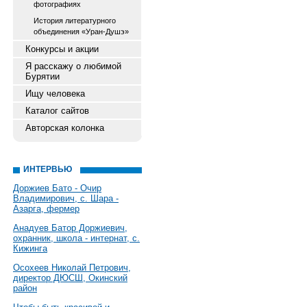
фотографиях
История литературного
объединения «Уран-Душэ»
Конкурсы и акции
Я расскажу о любимой
Бурятии
Ищу человека
Каталог сайтов
Авторская колонка
ИНТЕРВЬЮ
Доржиев Бато - Очир
Владимирович, с. Шара -
Азарга, фермер
Анадуев Батор Доржиевич,
охранник, школа - интернат, с.
Кижинга
Осохеев Николай Петрович,
директор ДЮСШ, Окинский
район