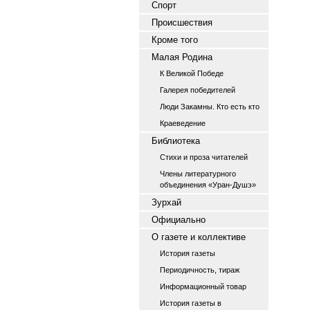
Спорт
Происшествия
Кроме того
Малая Родина
К Великой Победе
Галерея победителей
Люди Закамны. Кто есть кто
Краеведение
Библиотека
Стихи и проза читателей
Члены литературного
объединения «Уран-Душэ»
Зурхай
Официально
О газете и коллективе
История газеты
Периодичность, тираж
Информационный товар
История газеты в