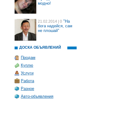
модно!
"На
21.02.2014
| 0
бога надейся, сам
не плошай"
ДОСКА ОБЪЯВЛЕНИЙ
Продам
Куплю
Услуги
Работа
Разное
Авто-объявления