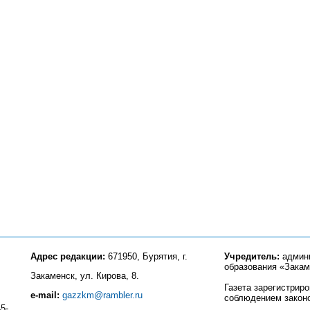
Адрес редакции:
671950, Бурятия, г.
Учредитель:
админи
образования «Закам
Закаменск, ул. Кирова, 8.
Газета зарегистрир
e-mail:
gazzkm@rambler.ru
соблюдением закон
5-