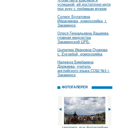
Чтобы быть красивой и
успешной, ей достаточно идти
под руку с любимым мужем
Сэлмэг Булатовна
Ибрагимова, домохозяйка, г.
Закаменск
Олеся Геннадьевна Дашиева,
главная медсестра
Закаменской ЦРБ.
Цыпилма Ивановна Очирова
с. Енгорбой, домохозяйка
Надежда Бимбаевна
Доржиева, учитель
английского языка СОШ №1 г.
Закаменск
ФОТОГАЛЕРЕЯ
смотреть все фотографии