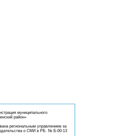
страция муниципального
енский район»
ована региональным управлением за
одательства о СМИ в РБ. № Б-00-13