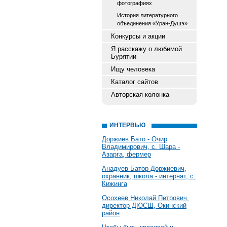
фотографиях
История литературного
объединения «Уран-Душэ»
Конкурсы и акции
Я расскажу о любимой
Бурятии
Ищу человека
Каталог сайтов
Авторская колонка
ИНТЕРВЬЮ
Доржиев Бато - Очир
Владимирович, с. Шара -
Азарга, фермер
Анадуев Батор Доржиевич,
охранник, школа - интернат, с.
Кижинга
Осохеев Николай Петрович,
директор ДЮСШ, Окинский
район