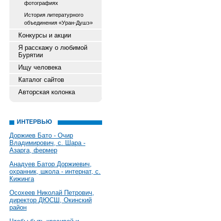
фотографиях
История литературного
объединения «Уран-Душэ»
Конкурсы и акции
Я расскажу о любимой
Бурятии
Ищу человека
Каталог сайтов
Авторская колонка
ИНТЕРВЬЮ
Доржиев Бато - Очир
Владимирович, с. Шара -
Азарга, фермер
Анадуев Батор Доржиевич,
охранник, школа - интернат, с.
Кижинга
Осохеев Николай Петрович,
директор ДЮСШ, Окинский
район