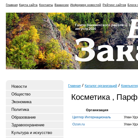
Главная
Карта сайта
Контакты
Вакансии
Информер новостей
Рейтинг сайтов
Блоги 
Газета Закаменского района — 3
августа 2026
Главная
Каталог организаций
Компьюте
Новости
Общество
Косметика , Пар
Экономика
Политика
Организация
Образование
Цептер Интернациональ
Улан-Удэ
Ozon.ru
Улан-Удэ
Здравоохранение
Культура и искусство