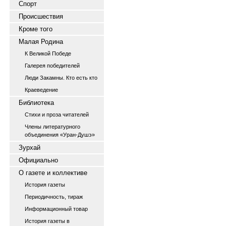
Спорт
Происшествия
Кроме того
Малая Родина
К Великой Победе
Галерея победителей
Люди Закамны. Кто есть кто
Краеведение
Библиотека
Стихи и проза читателей
Члены литературного
объединения «Уран-Душэ»
Зурхай
Официально
О газете и коллективе
История газеты
Периодичность, тираж
Информационный товар
История газеты в