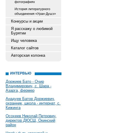
фотографиях
История литературного
объединения «Уран-Душэ»
Конкурсы и акции
Я расскажу о любимой
Бурятии
Ищу человека
Каталог сайтов
Авторская колонка
ИНТЕРВЬЮ
Доржиев Бато - Очир
Владимирович, с. Шара -
Азарга, фермер
Анадуев Батор Доржиевич,
охранник, школа - интернат, с.
Кижинга
Осохеев Николай Петрович,
директор ДЮСШ, Окинский
район