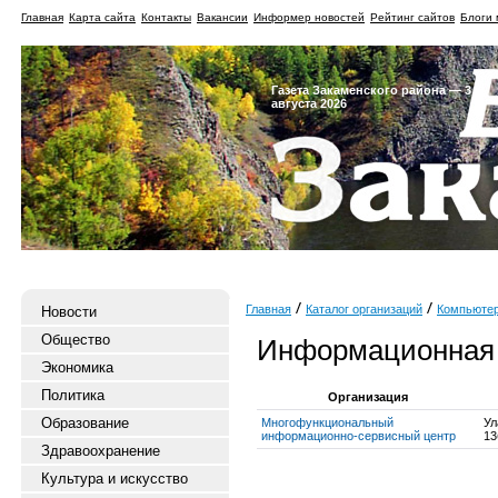
Главная
Карта сайта
Контакты
Вакансии
Информер новостей
Рейтинг сайтов
Блоги 
Газета Закаменского района — 3
августа 2026
Главная
Каталог организаций
Компьюте
Новости
Общество
Информационная 
Экономика
Политика
Организация
Образование
Многофункциональный
Ул
информационно-сервисный центр
13
Здравоохранение
Культура и искусство