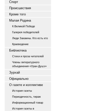
Спорт
Происшествия
Кроме того
Малая Родина
К Великой Победе
Галерея победителей
Люди Закамны. Кто есть кто
Краеведение
Библиотека
Стихи и проза читателей
Члены литературного
объединения «Уран-Душэ»
Зурхай
Официально
О газете и коллективе
История газеты
Периодичность, тираж
Информационный товар
История газеты в