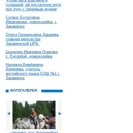
Чтобы быть красивой и
успешной, ей достаточно идти
под руку с любимым мужем
Сэлмэг Булатовна
Ибрагимова, домохозяйка, г.
Закаменск
Олеся Геннадьевна Дашиева,
главная медсестра
Закаменской ЦРБ.
Цыпилма Ивановна Очирова
с. Енгорбой, домохозяйка
Надежда Бимбаевна
Доржиева, учитель
английского языка СОШ №1 г.
Закаменск
ФОТОГАЛЕРЕЯ
смотреть все фотографии