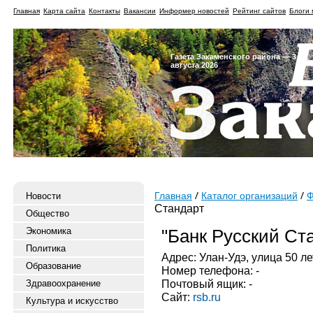
Главная
Карта сайта
Контакты
Вакансии
Информер новостей
Рейтинг сайтов
Блоги 
Газета Закаменского района — 3
августа 2026
Новости
Главная
Каталог организаций
Ф
Стандарт
Общество
Экономика
"Банк Русский Ст
Политика
Адрес: Улан-Удэ, улица 50 ле
Образование
Номер телефона: -
Почтовый ящик: -
Здравоохранение
Сайт:
rsb.ru
Культура и искусство