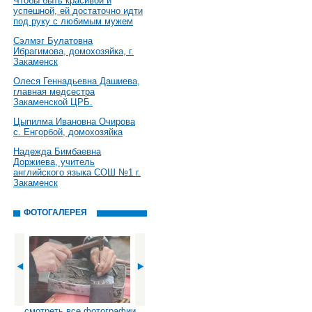
Чтобы быть красивой и
успешной, ей достаточно идти
под руку с любимым мужем
Сэлмэг Булатовна
Ибрагимова, домохозяйка, г.
Закаменск
Олеся Геннадьевна Дашиева,
главная медсестра
Закаменской ЦРБ.
Цыпилма Ивановна Очирова
с. Енгорбой, домохозяйка
Надежда Бимбаевна
Доржиева, учитель
английского языка СОШ №1 г.
Закаменск
ФОТОГАЛЕРЕЯ
смотреть все фотографии