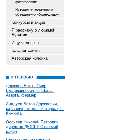
фотографиях
История литературного
объединения «Уран-Душэ»
Конкурсы и акции
Я расскажу о любимой
Бурятии
Ищу человека
Каталог сайтов
Авторская колонка
ИНТЕРВЬЮ
Доржиев Бато - Очир
Владимирович, с. Шара -
Азарга, фермер
Анадуев Батор Доржиевич,
охранник, школа - интернат, с.
Кижинга
Осохеев Николай Петрович,
директор ДЮСШ, Окинский
район