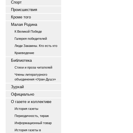
Спорт
Происшествия
Кроме того
Малая Родина
К Великой Победе
Галерея победителей
Люди Закамны. Кто есть кто
Краеведение
Библиотека
Стихи и проза читателей
Члены литературного
объединения «Уран-Душэ»
Зурхай
Официально
О газете и коллективе
История газеты
Периодичность, тираж
Информационный товар
История газеты в