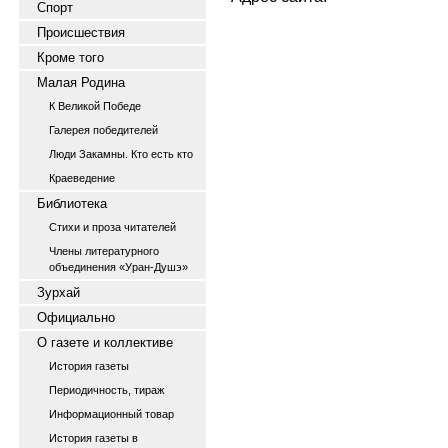
Спорт
Происшествия
Кроме того
Малая Родина
К Великой Победе
Галерея победителей
Люди Закамны. Кто есть кто
Краеведение
Библиотека
Стихи и проза читателей
Члены литературного
объединения «Уран-Душэ»
Зурхай
Официально
О газете и коллективе
История газеты
Периодичность, тираж
Информационный товар
История газеты в