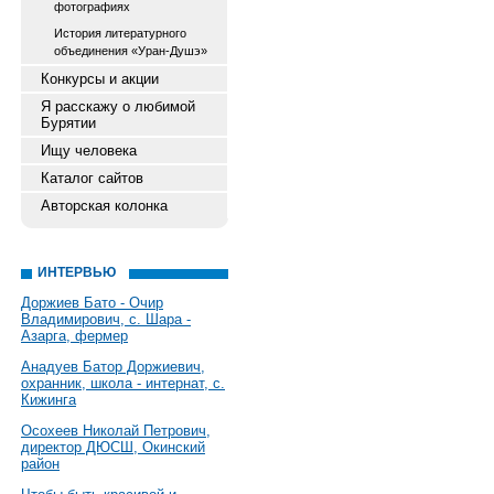
фотографиях
История литературного
объединения «Уран-Душэ»
Конкурсы и акции
Я расскажу о любимой
Бурятии
Ищу человека
Каталог сайтов
Авторская колонка
ИНТЕРВЬЮ
Доржиев Бато - Очир
Владимирович, с. Шара -
Азарга, фермер
Анадуев Батор Доржиевич,
охранник, школа - интернат, с.
Кижинга
Осохеев Николай Петрович,
директор ДЮСШ, Окинский
район