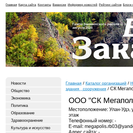
Главная
Карта сайта
Контакты
Вакансии
Информер новостей
Рейтинг сайтов
Блоги 
Газета Закаменского района — 3
августа 2026
Новости
Главная
Каталог организаций
Н
СК Мегап
здания , сооружения
Общество
Экономика
ООО "СК Мегапол
Политика
Местоположение: Улан-Удэ, ул
Образование
этаж
Телефонный номер: -
Здравоохранение
E-mail: megapolis.rb03@yand
Культура и искусство
Адрес сайта: -