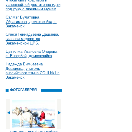
Чтобы быть красивой и
успешной, ей достаточно идти
под руку с любимым мужем
Сэлмэг Булатовна
Ибрагимова, домохозяйка, г.
Закаменск
Олеся Геннадьевна Дашиева,
главная медсестра
Закаменской ЦРБ.
Цыпилма Ивановна Очирова
с. Енгорбой, домохозяйка
Надежда Бимбаевна
Доржиева, учитель
английского языка СОШ №1 г.
Закаменск
ФОТОГАЛЕРЕЯ
смотреть все фотографии