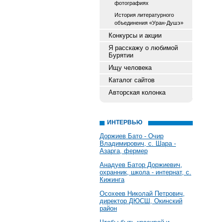
фотографиях
История литературного
объединения «Уран-Душэ»
Конкурсы и акции
Я расскажу о любимой
Бурятии
Ищу человека
Каталог сайтов
Авторская колонка
ИНТЕРВЬЮ
Доржиев Бато - Очир
Владимирович, с. Шара -
Азарга, фермер
Анадуев Батор Доржиевич,
охранник, школа - интернат, с.
Кижинга
Осохеев Николай Петрович,
директор ДЮСШ, Окинский
район