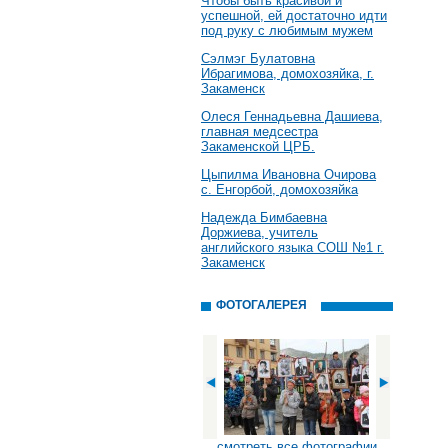
Чтобы быть красивой и
успешной, ей достаточно идти
под руку с любимым мужем
Сэлмэг Булатовна
Ибрагимова, домохозяйка, г.
Закаменск
Олеся Геннадьевна Дашиева,
главная медсестра
Закаменской ЦРБ.
Цыпилма Ивановна Очирова
с. Енгорбой, домохозяйка
Надежда Бимбаевна
Доржиева, учитель
английского языка СОШ №1 г.
Закаменск
ФОТОГАЛЕРЕЯ
смотреть все фотографии