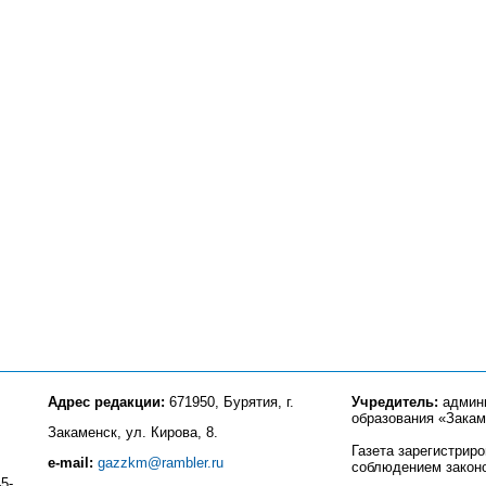
Адрес редакции:
671950, Бурятия, г.
Учредитель:
админи
образования «Закам
Закаменск, ул. Кирова, 8.
Газета зарегистрир
e-mail:
gazzkm@rambler.ru
соблюдением закон
5-