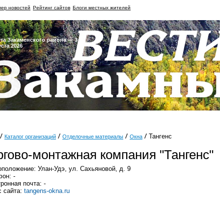
ер новостей
Рейтинг сайтов
Блоги местных жителей
ета Закаменского района — 3
уста 2026
Тангенс
Каталог организаций
Отделочные материалы
Окна
ргово-монтажная компания "Тангенс"
положение: Улан-Удэ, ул. Сахьяновой, д. 9
он: -
ронная почта: -
 сайта:
tangens-okna.ru