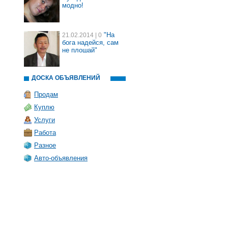
модно!
"На
21.02.2014
| 0
бога надейся, сам
не плошай"
ДОСКА ОБЪЯВЛЕНИЙ
Продам
Куплю
Услуги
Работа
Разное
Авто-объявления