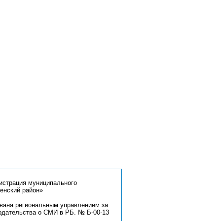
страция муниципального
енский район»
ована региональным управлением за
одательства о СМИ в РБ. № Б-00-13