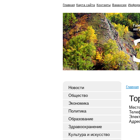
Главная
Карта сайта
Контакты
Вакансии
Информ
Газ
авг
Главная
Новости
Общество
То
Экономика
Место
Политика
Телеф
Элект
Образование
Адрес
Здравоохранение
Культура и искусство