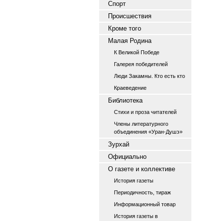
Спорт
Происшествия
Кроме того
Малая Родина
К Великой Победе
Галерея победителей
Люди Закамны. Кто есть кто
Краеведение
Библиотека
Стихи и проза читателей
Члены литературного
объединения «Уран-Душэ»
Зурхай
Официально
О газете и коллективе
История газеты
Периодичность, тираж
Информационный товар
История газеты в