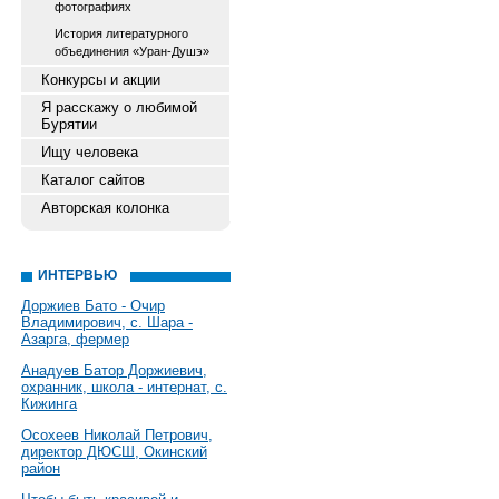
фотографиях
История литературного
объединения «Уран-Душэ»
Конкурсы и акции
Я расскажу о любимой
Бурятии
Ищу человека
Каталог сайтов
Авторская колонка
ИНТЕРВЬЮ
Доржиев Бато - Очир
Владимирович, с. Шара -
Азарга, фермер
Анадуев Батор Доржиевич,
охранник, школа - интернат, с.
Кижинга
Осохеев Николай Петрович,
директор ДЮСШ, Окинский
район