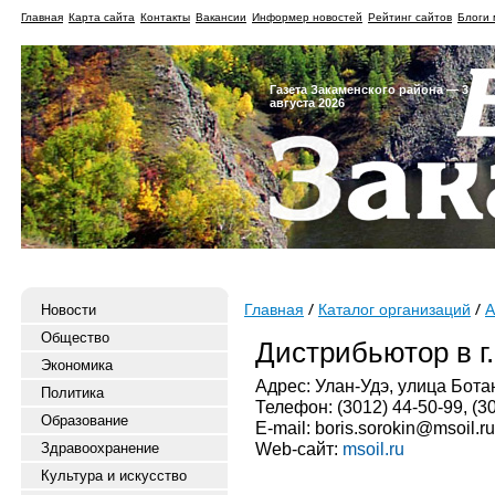
Главная
Карта сайта
Контакты
Вакансии
Информер новостей
Рейтинг сайтов
Блоги 
Газета Закаменского района — 3
августа 2026
Новости
Главная
Каталог организаций
А
Общество
Дистрибьютор в г.
Экономика
Адрес: Улан-Удэ, улица Ботан
Политика
Телефон: (3012) 44-50-99, (3
Образование
E-mail: boris.sorokin@msoil.ru
Web-сайт:
msoil.ru
Здравоохранение
Культура и искусство