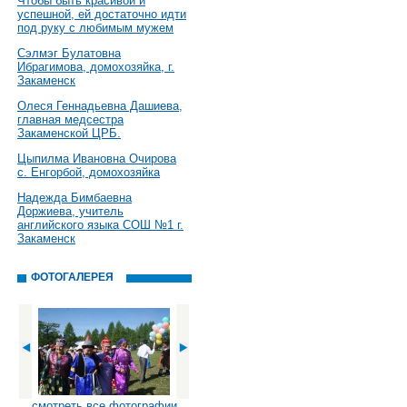
Чтобы быть красивой и
успешной, ей достаточно идти
под руку с любимым мужем
Сэлмэг Булатовна
Ибрагимова, домохозяйка, г.
Закаменск
Олеся Геннадьевна Дашиева,
главная медсестра
Закаменской ЦРБ.
Цыпилма Ивановна Очирова
с. Енгорбой, домохозяйка
Надежда Бимбаевна
Доржиева, учитель
английского языка СОШ №1 г.
Закаменск
ФОТОГАЛЕРЕЯ
смотреть все фотографии