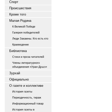
Спорт
Происшествия
Кроме того
Малая Родина
К Великой Победе
Галерея победителей
Люди Закамны. Кто есть кто
Краеведение
Библиотека
Стихи и проза читателей
Члены литературного
объединения «Уран-Душэ»
Зурхай
Официально
О газете и коллективе
История газеты
Периодичность, тираж
Информационный товар
История газеты в