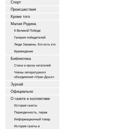
Спорт
Происшествия
Кроме того
Малая Родина
К Великой Победе
Галерея победителей
Люди Закамны. Кто есть кто
Краеведение
Библиотека
Стихи и проза читателей
Члены литературного
объединения «Уран-Душэ»
Зурхай
Официально
О газете и коллективе
История газеты
Периодичность, тираж
Информационный товар
История газеты в