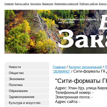
Главная
Карта сайта
Контакты
Вакансии
Информер новостей
Рейтинг сайтов
Блоги 
Газета Закаменского района — 3
августа 2026
Новости
Главная
Каталог организаций
П
Сити-форматы ГК
"ДОМИНО"
Общество
Экономика
"Сити-форматы Г
Политика
Адрес: Улан-Удэ, улица Киров
Образование
Телефонный номер: -
Электронная почта: -
Здравоохранение
Адрес сайта: -
Культура и искусство