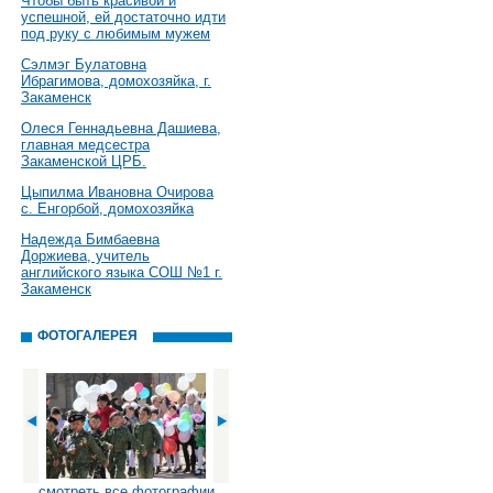
Чтобы быть красивой и
успешной, ей достаточно идти
под руку с любимым мужем
Сэлмэг Булатовна
Ибрагимова, домохозяйка, г.
Закаменск
Олеся Геннадьевна Дашиева,
главная медсестра
Закаменской ЦРБ.
Цыпилма Ивановна Очирова
с. Енгорбой, домохозяйка
Надежда Бимбаевна
Доржиева, учитель
английского языка СОШ №1 г.
Закаменск
ФОТОГАЛЕРЕЯ
смотреть все фотографии