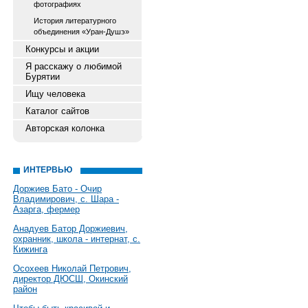
фотографиях
История литературного
объединения «Уран-Душэ»
Конкурсы и акции
Я расскажу о любимой
Бурятии
Ищу человека
Каталог сайтов
Авторская колонка
ИНТЕРВЬЮ
Доржиев Бато - Очир
Владимирович, с. Шара -
Азарга, фермер
Анадуев Батор Доржиевич,
охранник, школа - интернат, с.
Кижинга
Осохеев Николай Петрович,
директор ДЮСШ, Окинский
район