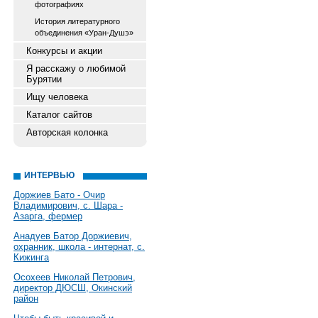
фотографиях
История литературного
объединения «Уран-Душэ»
Конкурсы и акции
Я расскажу о любимой
Бурятии
Ищу человека
Каталог сайтов
Авторская колонка
ИНТЕРВЬЮ
Доржиев Бато - Очир
Владимирович, с. Шара -
Азарга, фермер
Анадуев Батор Доржиевич,
охранник, школа - интернат, с.
Кижинга
Осохеев Николай Петрович,
директор ДЮСШ, Окинский
район