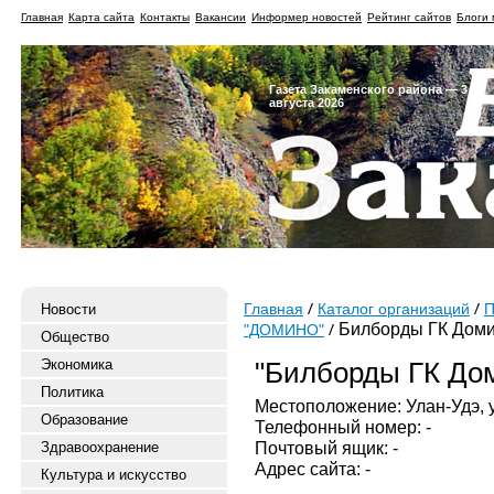
Главная
Карта сайта
Контакты
Вакансии
Информер новостей
Рейтинг сайтов
Блоги 
Газета Закаменского района — 3
августа 2026
Новости
Главная
Каталог организаций
П
Билборды ГК Дом
"ДОМИНО"
Общество
Экономика
"Билборды ГК До
Политика
Местоположение: Улан-Удэ, у
Образование
Телефонный номер: -
Почтовый ящик: -
Здравоохранение
Адрес сайта: -
Культура и искусство