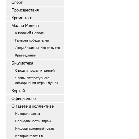
Спорт
Происшествия
Кроме того
Малая Родина
К Великой Победе
Галерея победителей
Люди Закамны. Кто есть кто
Краеведение
Библиотека
Стихи и проза читателей
Члены литературного
объединения «Уран-Душэ»
Зурхай
Официально
О газете и коллективе
История газеты
Периодичность, тираж
Информационный товар
История газеты в