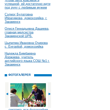
Чтобы быть красивой и
успешной, ей достаточно идти
под руку с любимым мужем
Сэлмэг Булатовна
Ибрагимова, домохозяйка, г.
Закаменск
Олеся Геннадьевна Дашиева,
главная медсестра
Закаменской ЦРБ.
Цыпилма Ивановна Очирова
с. Енгорбой, домохозяйка
Надежда Бимбаевна
Доржиева, учитель
английского языка СОШ №1 г.
Закаменск
ФОТОГАЛЕРЕЯ
смотреть все фотографии