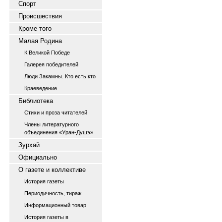
Спорт
Происшествия
Кроме того
Малая Родина
К Великой Победе
Галерея победителей
Люди Закамны. Кто есть кто
Краеведение
Библиотека
Стихи и проза читателей
Члены литературного
объединения «Уран-Душэ»
Зурхай
Официально
О газете и коллективе
История газеты
Периодичность, тираж
Информационный товар
История газеты в