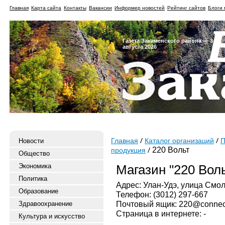
Главная
Карта сайта
Контакты
Вакансии
Информер новостей
Рейтинг сайтов
Блоги 
Газета Закаменского района — 3
августа 2026
Новости
Главная
Каталог организаций
П
220 Вольт
продукция
Общество
Экономика
Магазин "220 Воль
Политика
Адрес: Улан-Удэ, улица Смол
Образование
Телефон: (3012) 297-667
Почтовый ящик: 220@connect
Здравоохранение
Страница в интернете: -
Культура и искусство