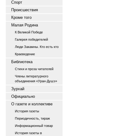
Спорт
Происшествия
Кроме того
Малая Родина
К Великой Победе
Галерея победителей
Люди Закамны. Кто есть кто
Краеведение
Библиотека
Стихи и проза читателей
Члены литературного
объединения «Уран-Душэ»
Зурхай
Официально
О газете и коллективе
История газеты
Периодичность, тираж
Информационный товар
История газеты в