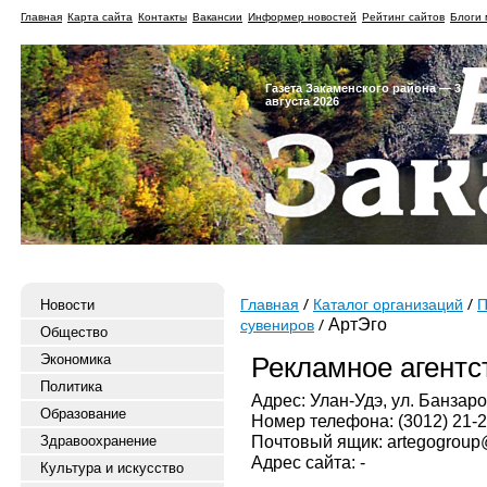
Главная
Карта сайта
Контакты
Вакансии
Информер новостей
Рейтинг сайтов
Блоги 
Газета Закаменского района — 3
августа 2026
Новости
Главная
Каталог организаций
П
АртЭго
сувениров
Общество
Экономика
Рекламное агентс
Политика
Адрес: Улан-Удэ, ул. Банзаро
Образование
Номер телефона: (3012) 21-20
Почтовый ящик: artegogroup
Здравоохранение
Адрес сайта: -
Культура и искусство