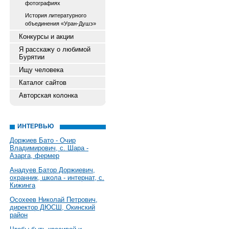
фотографиях
История литературного
объединения «Уран-Душэ»
Конкурсы и акции
Я расскажу о любимой
Бурятии
Ищу человека
Каталог сайтов
Авторская колонка
ИНТЕРВЬЮ
Доржиев Бато - Очир
Владимирович, с. Шара -
Азарга, фермер
Анадуев Батор Доржиевич,
охранник, школа - интернат, с.
Кижинга
Осохеев Николай Петрович,
директор ДЮСШ, Окинский
район