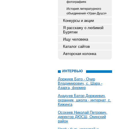
фотографиях
История литературного
объединения «Уран-Душэ»
Конкурсы и акции
Я расскажу о любимой
Бурятии
Ищу человека
Каталог сайтов
Авторская колонка
ИНТЕРВЬЮ
Доржиев Бато - Очир
Владимирович, с. Шара -
Азарга, фермер
Анадуев Батор Доржиевич,
охранник, школа - интернат, с.
Кижинга
Осохеев Николай Петрович,
директор ДЮСШ, Окинский
район