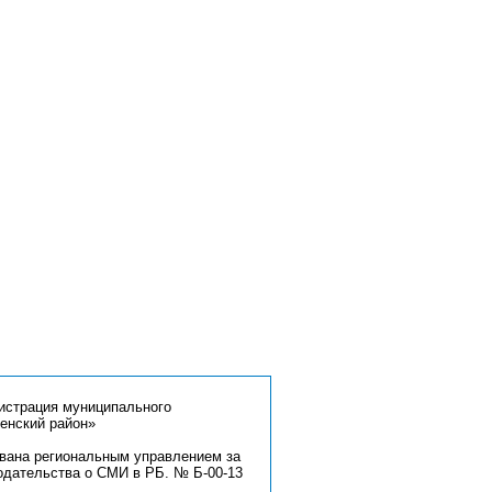
страция муниципального
енский район»
ована региональным управлением за
одательства о СМИ в РБ. № Б-00-13