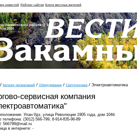
ер новостей
Рейтинг сайтов
Блоги местных жителей
ета Закаменского района — 3
уста 2026
Электроавтоматика
Каталог организаций
Оборудование
Светотехника
ргово-сервисная компания
лектроавтоматика"
положение: Улан-Удэ, улица Революции 1905 года, дом 104б
 телефона: (3012) 566-799, 8-914-835-96-89
l: 566799@mail.ru
ица в интернете: -