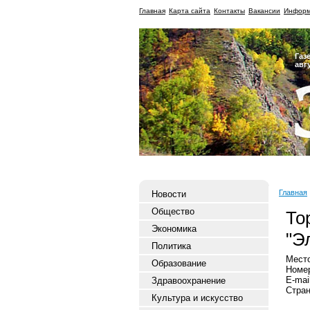
Главная
Карта сайта
Контакты
Вакансии
Информ
Газ
авг
Главная
Новости
Общество
То
Экономика
"Э
Политика
Место
Образование
Номер
E-mai
Здравоохранение
Стран
Культура и искусство