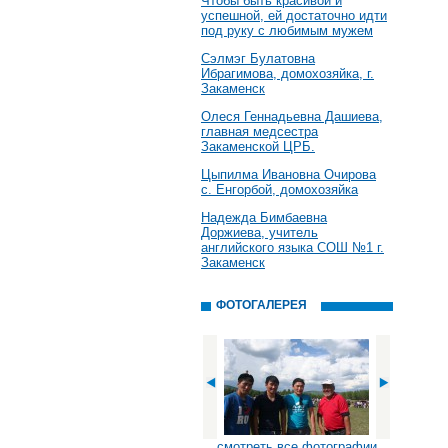
Чтобы быть красивой и
успешной, ей достаточно идти
под руку с любимым мужем
Сэлмэг Булатовна
Ибрагимова, домохозяйка, г.
Закаменск
Олеся Геннадьевна Дашиева,
главная медсестра
Закаменской ЦРБ.
Цыпилма Ивановна Очирова
с. Енгорбой, домохозяйка
Надежда Бимбаевна
Доржиева, учитель
английского языка СОШ №1 г.
Закаменск
ФОТОГАЛЕРЕЯ
смотреть все фотографии