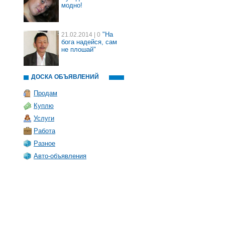
модно!
"На
21.02.2014
| 0
бога надейся, сам
не плошай"
ДОСКА ОБЪЯВЛЕНИЙ
Продам
Куплю
Услуги
Работа
Разное
Авто-объявления