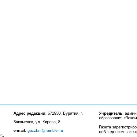
Адрес редакции:
671950, Бурятия, г.
Учредитель:
админи
образования «Закам
Закаменск, ул. Кирова, 8.
Газета зарегистрир
e-mail:
gazzkm@rambler.ru
соблюдением закон
5-