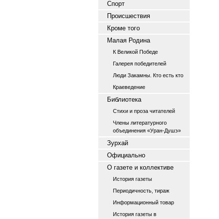
Спорт
Происшествия
Кроме того
Малая Родина
К Великой Победе
Галерея победителей
Люди Закамны. Кто есть кто
Краеведение
Библиотека
Стихи и проза читателей
Члены литературного
объединения «Уран-Душэ»
Зурхай
Официально
О газете и коллективе
История газеты
Периодичность, тираж
Информационный товар
История газеты в