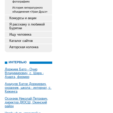
фотографиях
История литературного
объединения «Уран-Душэ»
Конкурсы и акции
Я расскажу о любимой
Бурятии
Ищу человека
Каталог сайтов
Авторская колонка
ИНТЕРВЬЮ
Доржиев Бато - Очир
Владимирович, с. Шара -
Азарга, фермер
Анадуев Батор Доржиевич,
охранник, школа - интернат, с.
Кижинга
Осохеев Николай Петрович,
директор ДЮСШ, Окинский
район