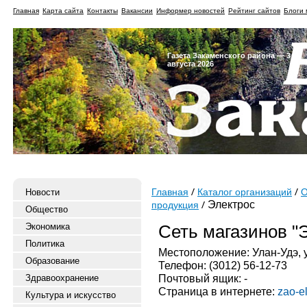
Главная
Карта сайта
Контакты
Вакансии
Информер новостей
Рейтинг сайтов
Блоги 
Газета Закаменского района — 3
августа 2026
Новости
Главная
Каталог организаций
О
Электрос
продукция
Общество
Экономика
Сеть магазинов "
Политика
Местоположение: Улан-Удэ, 
Образование
Телефон: (3012) 56-12-73
Почтовый ящик: -
Здравоохранение
Страница в интернете:
zao-el
Культура и искусство