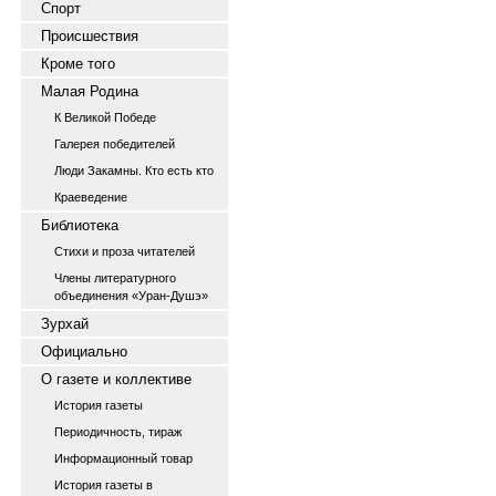
Спорт
Происшествия
Кроме того
Малая Родина
К Великой Победе
Галерея победителей
Люди Закамны. Кто есть кто
Краеведение
Библиотека
Стихи и проза читателей
Члены литературного
объединения «Уран-Душэ»
Зурхай
Официально
О газете и коллективе
История газеты
Периодичность, тираж
Информационный товар
История газеты в