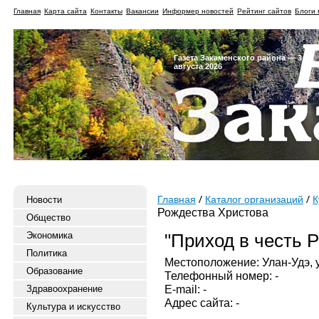
Главная
Карта сайта
Контакты
Вакансии
Информер новостей
Рейтинг сайтов
Блоги 
Газета Закаменского района — 3
августа 2026
Новости
Главная
Каталог организаций
К
Рождества Христова
Общество
Экономика
"Приход в честь 
Политика
Местоположение: Улан-Удэ, ул
Образование
Телефонный номер: -
E-mail: -
Здравоохранение
Адрес сайта: -
Культура и искусство