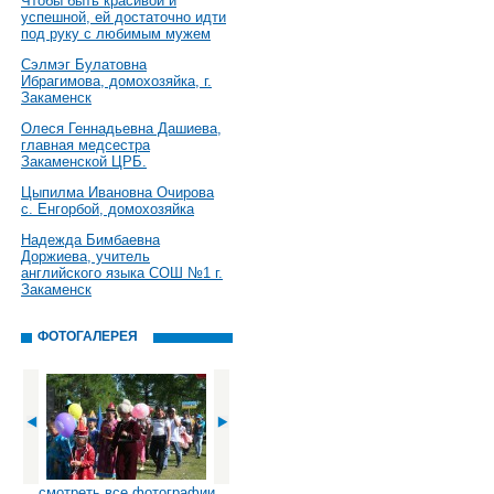
Чтобы быть красивой и
успешной, ей достаточно идти
под руку с любимым мужем
Сэлмэг Булатовна
Ибрагимова, домохозяйка, г.
Закаменск
Олеся Геннадьевна Дашиева,
главная медсестра
Закаменской ЦРБ.
Цыпилма Ивановна Очирова
с. Енгорбой, домохозяйка
Надежда Бимбаевна
Доржиева, учитель
английского языка СОШ №1 г.
Закаменск
ФОТОГАЛЕРЕЯ
смотреть все фотографии