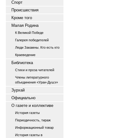
Спорт
Происшествия
Кроме того
Малая Родина
К Великой Победе
Галерея победителей
Люди Закамны. Кто есть кто
Краеведение
Библиотека
Стихи и проза читателей
Члены литературного
объединения «Уран-Душэ»
Зурхай
Официально
О газете и коллективе
История газеты
Периодичность, тираж
Информационный товар
История газеты в