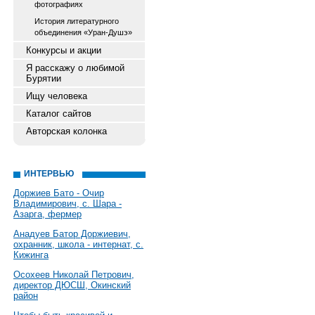
фотографиях
История литературного
объединения «Уран-Душэ»
Конкурсы и акции
Я расскажу о любимой
Бурятии
Ищу человека
Каталог сайтов
Авторская колонка
ИНТЕРВЬЮ
Доржиев Бато - Очир
Владимирович, с. Шара -
Азарга, фермер
Анадуев Батор Доржиевич,
охранник, школа - интернат, с.
Кижинга
Осохеев Николай Петрович,
директор ДЮСШ, Окинский
район