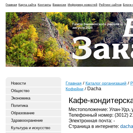
Главная
Карта сайта
Контакты
Вакансии
Информер новостей
Рейтинг сайтов
Блоги 
Газета Закаменского района — 3
августа 2026
Новости
Главная
Каталог организаций
Р
Dacha
Кофейни
Общество
Экономика
Кафе-кондитерска
Политика
Местоположение: Улан-Удэ, у
Образование
Телефонный номер: (3012) 2
Электронная почта: -
Здравоохранение
Страница в интернете:
dacha
Культура и искусство