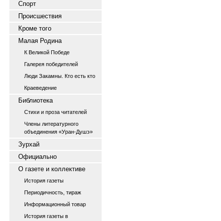
Спорт
Происшествия
Кроме того
Малая Родина
К Великой Победе
Галерея победителей
Люди Закамны. Кто есть кто
Краеведение
Библиотека
Стихи и проза читателей
Члены литературного
объединения «Уран-Душэ»
Зурхай
Официально
О газете и коллективе
История газеты
Периодичность, тираж
Информационный товар
История газеты в