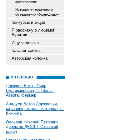
фотографиях
История литературного
объединения «Уран-Душэ»
Конкурсы и акции
Я расскажу о любимой
Бурятии
Ищу человека
Каталог сайтов
Авторская колонка
ИНТЕРВЬЮ
Доржиев Бато - Очир
Владимирович, с. Шара -
Азарга, фермер
Анадуев Батор Доржиевич,
охранник, школа - интернат, с.
Кижинга
Осохеев Николай Петрович,
директор ДЮСШ, Окинский
район