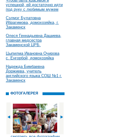
Чтобы быть красивой и
успешной, ей достаточно идти
под руку с любимым мужем
Сэлмэг Булатовна
Ибрагимова, домохозяйка, г.
Закаменск
Олеся Геннадьевна Дашиева,
главная медсестра
Закаменской ЦРБ.
Цыпилма Ивановна Очирова
с. Енгорбой, домохозяйка
Надежда Бимбаевна
Доржиева, учитель
английского языка СОШ №1 г.
Закаменск
ФОТОГАЛЕРЕЯ
смотреть все фотографии