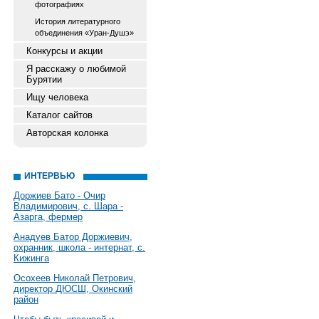
фотографиях
История литературного
объединения «Уран-Душэ»
Конкурсы и акции
Я расскажу о любимой
Бурятии
Ищу человека
Каталог сайтов
Авторская колонка
ИНТЕРВЬЮ
Доржиев Бато - Очир
Владимирович, с. Шара -
Азарга, фермер
Анадуев Батор Доржиевич,
охранник, школа - интернат, с.
Кижинга
Осохеев Николай Петрович,
директор ДЮСШ, Окинский
район