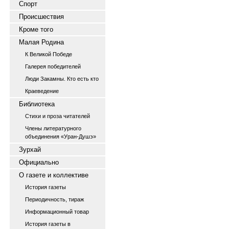
Спорт
Происшествия
Кроме того
Малая Родина
К Великой Победе
Галерея победителей
Люди Закамны. Кто есть кто
Краеведение
Библиотека
Стихи и проза читателей
Члены литературного
объединения «Уран-Душэ»
Зурхай
Официально
О газете и коллективе
История газеты
Периодичность, тираж
Информационный товар
История газеты в