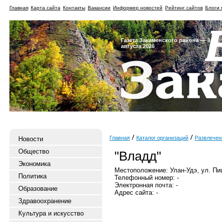
Главная
Карта сайта
Контакты
Вакансии
Информер новостей
Рейтинг сайтов
Блоги 
Газета Закаменского района — 3
августа 2026
Главная
Каталог организаций
Развлечен
Новости
Общество
"Владд"
Экономика
Местоположение: Улан-Удэ, ул. Пи
Политика
Телефонный номер: -
Электронная почта: -
Образование
Адрес сайта: -
Здравоохранение
Культура и искусство