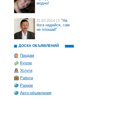
модно!
"На
21.02.2014
| 0
бога надейся, сам
не плошай"
ДОСКА ОБЪЯВЛЕНИЙ
Продам
Куплю
Услуги
Работа
Разное
Авто-объявления