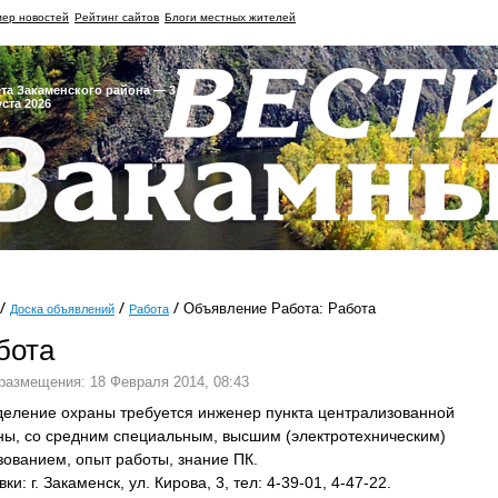
ер новостей
Рейтинг сайтов
Блоги местных жителей
ета Закаменского района — 3
уста 2026
Объявление Работа: Работа
Доска объявлений
Работа
бота
размещения: 18 Февраля 2014, 08:43
деление охраны требуется инженер пункта централизованной
ны, со средним специальным, высшим (электротехническим)
зованием, опыт работы, знание ПК.
ки: г. Закаменск, ул. Кирова, 3, тел: 4-39-01, 4-47-22.