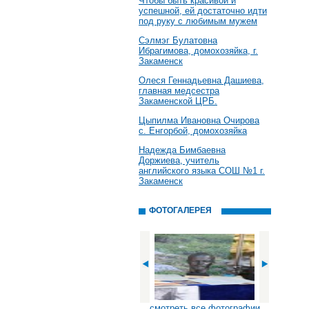
Чтобы быть красивой и
успешной, ей достаточно идти
под руку с любимым мужем
Сэлмэг Булатовна
Ибрагимова, домохозяйка, г.
Закаменск
Олеся Геннадьевна Дашиева,
главная медсестра
Закаменской ЦРБ.
Цыпилма Ивановна Очирова
с. Енгорбой, домохозяйка
Надежда Бимбаевна
Доржиева, учитель
английского языка СОШ №1 г.
Закаменск
ФОТОГАЛЕРЕЯ
смотреть все фотографии