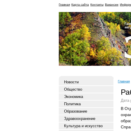
Главная
Карта сайта
Контакты
Вакансии
Информ
Газ
авг
Главная
Новости
Общество
Ра
Экономика
Дата 
Политика
В От
Образование
охра
Здравоохранение
обра
Культура и искусство
Справ