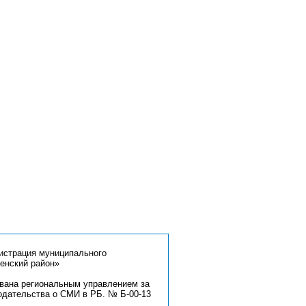
страция муниципального
енский район»
ована региональным управлением за
одательства о СМИ в РБ. № Б-00-13