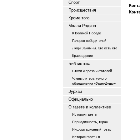
Спорт
Конт
Происшествия
Конт
Кроме того
Малая Родина
К Великой Победе
Галерея победителей
Люди Закамны. Кто есть кто
Краеведение
Библиотека
Стихи и проза читателей
Члены литературного
объединения «Уран-Душэ»
Зурхай
Официально
О газете и коллективе
История газеты
Периодичность, тираж
Информационный товар
История газеты в