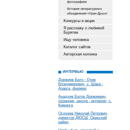
фотографиях
История литературного
объединения «Уран-Душэ»
Конкурсы и акции
Я расскажу о любимой
Бурятии
Ищу человека
Каталог сайтов
Авторская колонка
ИНТЕРВЬЮ
Доржиев Бато - Очир
Владимирович, с. Шара -
Азарга, фермер
Анадуев Батор Доржиевич,
охранник, школа - интернат, с.
Кижинга
Осохеев Николай Петрович,
директор ДЮСШ, Окинский
район