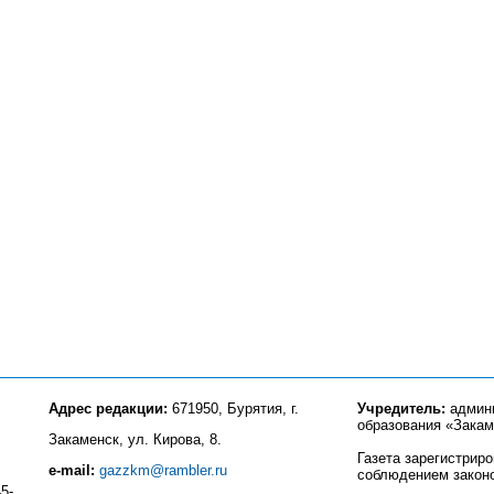
Адрес редакции:
671950, Бурятия, г.
Учредитель:
админи
образования «Закам
Закаменск, ул. Кирова, 8.
Газета зарегистрир
e-mail:
gazzkm@rambler.ru
соблюдением закон
5-