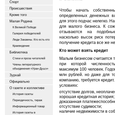
Спорт
Происшествия
Чтобы начать собственн
Кроме того
определенных денежных вл
для этого подчас нелегко. Н
Малая Родина
для малого бизнеса. К со
К Великой Победе
отзываются на подобны
Галерея победителей
насколько высок риск поте
Люди Закамны. Кто есть кто
получение кредита все же н
Краеведение
Кто может взять кредит
Библиотека
Малым бизнесом считается т
Стихи и проза читателей
при которой численност
Члены литературного
максимум 100 человек. Годо
объединения «Уран-Душэ»
млн рублей. но даже для т
Зурхай
компанию, требуется кредит
Официально
условиях:
О газете и коллективе
отсутствие долгов, неоплач
История газеты
хорошая кредитная история;
Периодичность, тираж
доказанная платежеспособно
отсутствие судимости;
Информационный товар
наличие недвижимости в соб
История газеты в