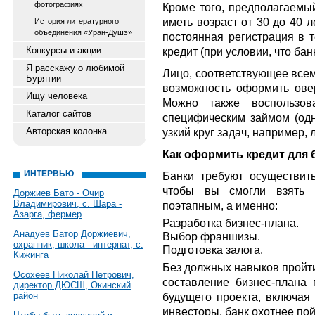
фотографиях
Кроме того, предполагаемый
иметь возраст от 30 до 40 
История литературного
объединения «Уран-Душэ»
постоянная регистрация в т
Конкурсы и акции
кредит (при условии, что бан
Я расскажу о любимой
Лицо, соответствующее все
Бурятии
возможность оформить овер
Ищу человека
Можно также воспользова
Каталог сайтов
специфическим займом (одн
Авторская колонка
узкий круг задач, например, л
Как оформить кредит для 
ИНТЕРВЬЮ
Банки требуют осуществит
чтобы вы смогли взять 
Доржиев Бато - Очир
Владимирович, с. Шара -
поэтапным, а именно:
Азарга, фермер
Разработка бизнес-плана.
Анадуев Батор Доржиевич,
Выбор франшизы.
охранник, школа - интернат, с.
Подготовка залога.
Кижинга
Без должных навыков пройти
Осохеев Николай Петрович,
составление бизнес-плана 
директор ДЮСШ, Окинский
район
будущего проекта, включая 
инвесторы, банк охотнее пой