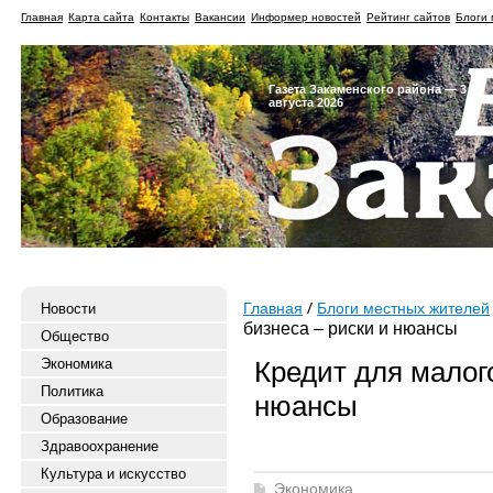
Главная
Карта сайта
Контакты
Вакансии
Информер новостей
Рейтинг сайтов
Блоги 
Газета Закаменского района — 3
августа 2026
Новости
Главная
Блоги местных жителей
бизнеса – риски и нюансы
Общество
Экономика
Кредит для малог
Политика
нюансы
Образование
Здравоохранение
Культура и искусство
Экономика