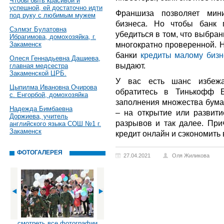
Чтобы быть красивой и
успешной, ей достаточно идти
Франшиза позволяет мини
под руку с любимым мужем
бизнеса. Но чтобы банк 
Сэлмэг Булатовна
убедиться в том, что выбра
Ибрагимова, домохозяйка, г.
многократно проверенной. Н
Закаменск
банки
кредиты малому бизн
Олеся Геннадьевна Дашиева,
выдают.
главная медсестра
Закаменской ЦРБ.
У вас есть шанс избежа
Цыпилма Ивановна Очирова
обратитесь в Тинькофф Б
с. Енгорбой, домохозяйка
заполнения множества бумаг
Надежда Бимбаевна
– на открытие или развити
Доржиева, учитель
разрывов и так далее. Пр
английского языка СОШ №1 г.
Закаменск
кредит онлайн и сэкономить
ФОТОГАЛЕРЕЯ
27.04.2021
Оля Жиликова
смотреть все фотографии