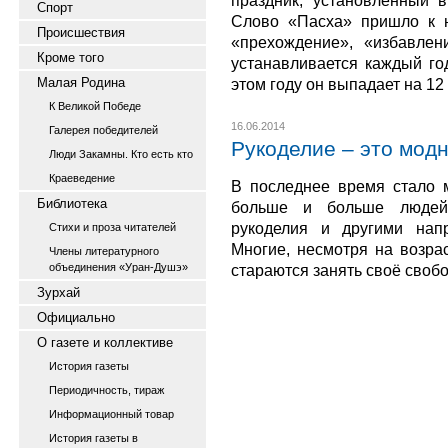
праздник, установленный в
Спорт
Слово «Пасха» пришло к н
Происшествия
«прехождение», «избавлен
Кроме того
устанавливается каждый го
Малая Родина
этом году он выпадает на 12
К Великой Победе
16.06.2014
Галерея победителей
Рукоделие – это модн
Люди Закамны. Кто есть кто
Краеведение
В последнее время стало 
Библиотека
больше и больше людей
рукоделия и другими напр
Стихи и проза читателей
Многие, несмотря на возрас
Члены литературного
объединения «Уран-Душэ»
стараются занять своё своб
Зурхай
Официально
О газете и коллективе
История газеты
Периодичность, тираж
Информационный товар
История газеты в