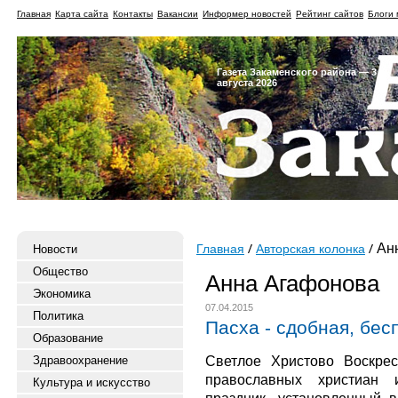
Главная
Карта сайта
Контакты
Вакансии
Информер новостей
Рейтинг сайтов
Блоги 
Газета Закаменского района — 3
августа 2026
Анн
Новости
Главная
Авторская колонка
Общество
Анна Агафонова
Экономика
07.04.2015
Политика
Пасха - сдобная, бес
Образование
Светлое Христово Воскре
Здравоохранение
православных христиан
Культура и искусство