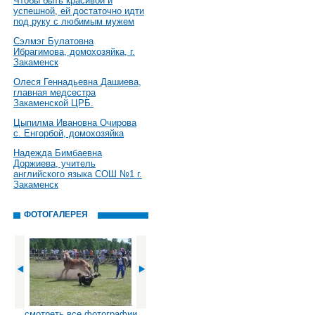
Чтобы быть красивой и
успешной, ей достаточно идти
под руку с любимым мужем
Сэлмэг Булатовна
Ибрагимова, домохозяйка, г.
Закаменск
Олеся Геннадьевна Дашиева,
главная медсестра
Закаменской ЦРБ.
Цыпилма Ивановна Очирова
с. Енгорбой, домохозяйка
Надежда Бимбаевна
Доржиева, учитель
английского языка СОШ №1 г.
Закаменск
ФОТОГАЛЕРЕЯ
смотреть все фотографии