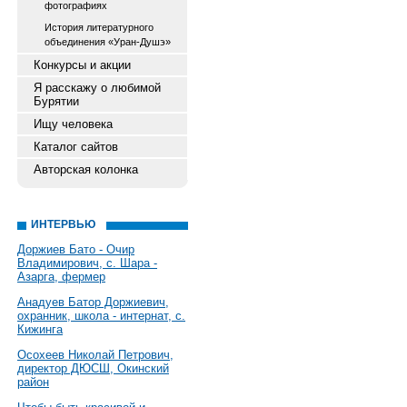
фотографиях
История литературного
объединения «Уран-Душэ»
Конкурсы и акции
Я расскажу о любимой
Бурятии
Ищу человека
Каталог сайтов
Авторская колонка
ИНТЕРВЬЮ
Доржиев Бато - Очир
Владимирович, с. Шара -
Азарга, фермер
Анадуев Батор Доржиевич,
охранник, школа - интернат, с.
Кижинга
Осохеев Николай Петрович,
директор ДЮСШ, Окинский
район